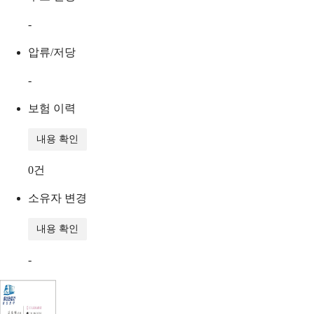
-
압류/저당
-
보험 이력
내용 확인
0
건
소유자 변경
내용 확인
-