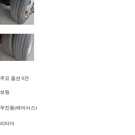
주요 옵션
0
건
보링
무진동(에어서스)
리타더