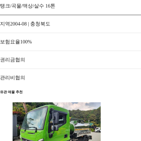
탱크/곡물/액상/살수 16톤
지역
2004-08 | 충청북도
보험요율
100
%
권리금
협의
관리비
협의
유관 매물 추천