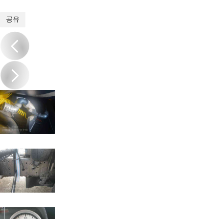
1
/
14
공유