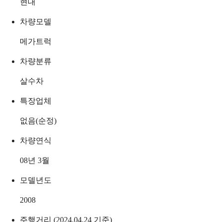
현대
차량모델
메가트럭
차량분류
살수차
특장업체
없음(순정)
차량연식
08년 3월
모델년도
2008
주행거리 (2024.04.24 기준)