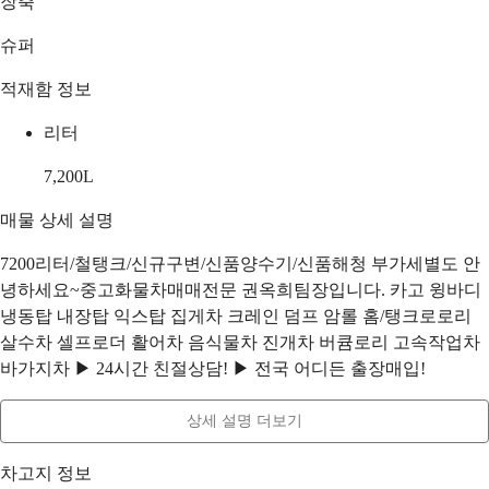
장축
슈퍼
적재함 정보
리터
7,200
L
매물 상세 설명
7200리터/철탱크/신규구변/신품양수기/신품해청 부가세별도 안
녕하세요~중고화물차매매전문 권옥희팀장입니다. 카고 윙바디
냉동탑 내장탑 익스탑 집게차 크레인 덤프 암롤 홈/탱크로로리
살수차 셀프로더 활어차 음식물차 진개차 버큠로리 고속작업차
바가지차 ▶ 24시간 친절상담! ▶ 전국 어디든 출장매입!
상세 설명 더보기
차고지 정보