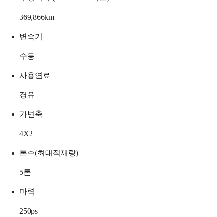
369,866
km
변속기
수동
사용연료
경유
가변축
4X2
톤수(최대적재량)
5
톤
마력
250
ps