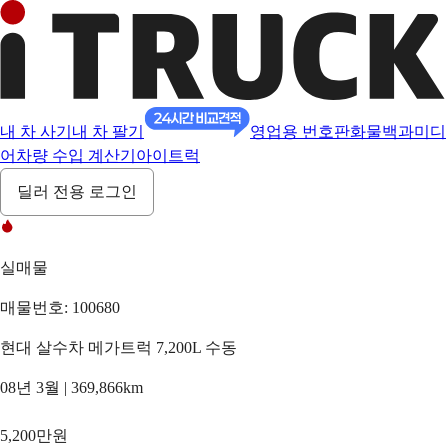
내 차 사기
내 차 팔기
영업용 번호판
화물백과
미디
어
차량 수입 계산기
아이트럭
딜러 전용 로그인
실매물
매물번호: 100680
현대 살수차 메가트럭 7,200L 수동
08년 3월 | 369,866km
5,200만원