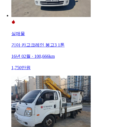
실매물
기아 카고크레인 봉고3 1톤
16년 02월 · 100,666km
1,750만원