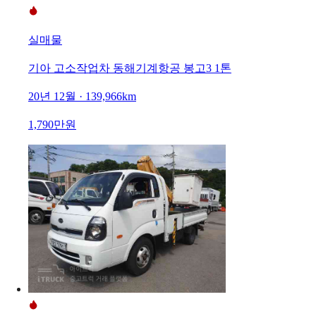
실매물
기아 고소작업차 동해기계항공 봉고3 1톤
20년 12월 · 139,966km
1,790만원