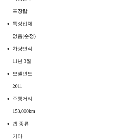
포장탑
특장업체
없음(순정)
차량연식
11년 3월
모델년도
2011
주행거리
153,000
km
캡 종류
기타