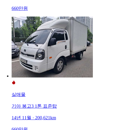
660만원
실매물
기아 봉고3 1톤 표준탑
14년 11월 · 200,621km
660만원