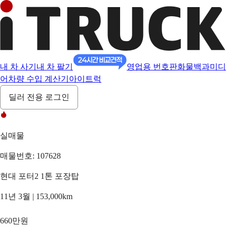
내 차 사기
내 차 팔기
영업용 번호판
화물백과
미디
어
차량 수입 계산기
아이트럭
딜러 전용 로그인
실매물
매물번호: 107628
현대 포터2 1톤 포장탑
11년 3월 | 153,000km
660만원