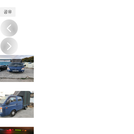
1
/
6
공유