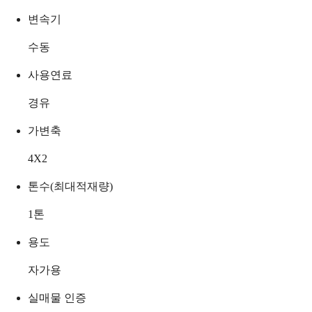
변속기
수동
사용연료
경유
가변축
4X2
톤수(최대적재량)
1
톤
용도
자가용
실매물 인증