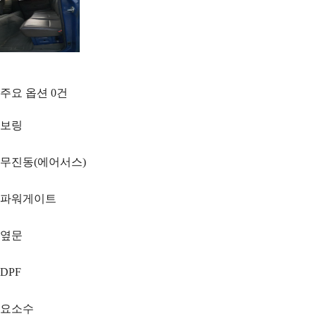
주요 옵션
0
건
보링
무진동(에어서스)
파워게이트
옆문
DPF
요소수