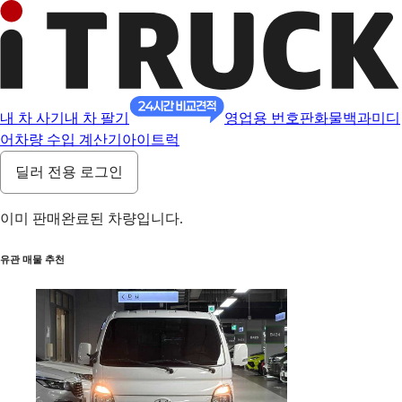
내 차 사기
내 차 팔기
영업용 번호판
화물백과
미디
어
차량 수입 계산기
아이트럭
딜러 전용 로그인
이미 판매완료된 차량입니다.
유관 매물 추천