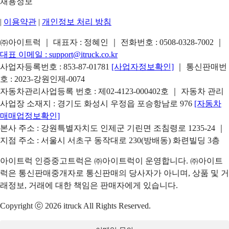
채용정보
|
이용약관
|
개인정보 처리 방침
㈜아이트럭 ｜ 대표자 : 정혜인 ｜ 전화번호 :
0508-0328-7002
｜
대표 이메일 :
support@itruck.co.kr
사업자등록번호 : 853-87-01781
[사업자정보확인]
｜ 통신판매번
호 : 2023-강원인제-0074
자동차관리사업등록 번호 : 제02-4123-000402호 ｜ 자동차 관리
사업장 소재지 : 경기도 화성시 우정읍 포승항남로 976
[자동차
매매업정보확인]
본사 주소 : 강원특별자치도 인제군 기린면 조침령로 1235-24 ｜
지점 주소 : 서울시 서초구 동작대로 230(방배동) 화련빌딩 3층
아이트럭 인증중고트럭은 ㈜아이트럭이 운영합니다. ㈜아이트
럭은 통신판매중개자로 통신판매의 당사자가 아니며, 상품 및 거
래정보, 거래에 대한 책임은 판매자에게 있습니다.
Copyright ⓒ 2026 itruck All Rights Reserved.