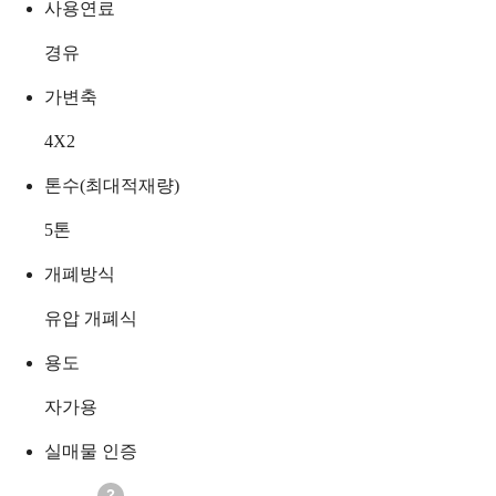
사용연료
경유
가변축
4X2
톤수(최대적재량)
5
톤
개폐방식
유압 개폐식
용도
자가용
실매물 인증