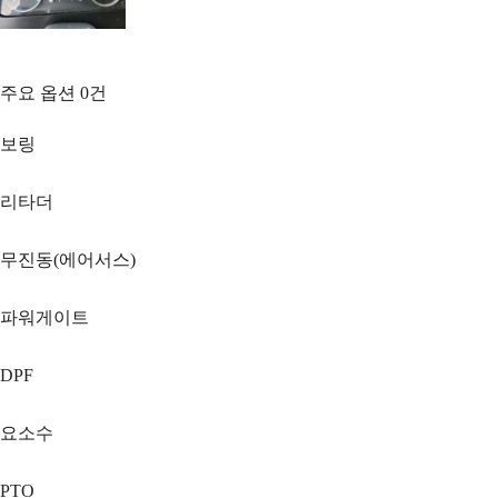
주요 옵션
0
건
보링
리타더
무진동(에어서스)
파워게이트
DPF
요소수
PTO