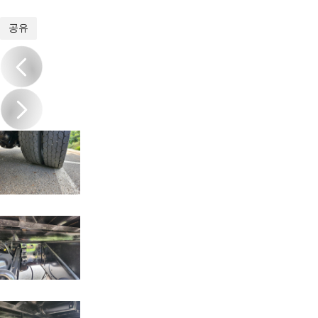
1
/
17
공유