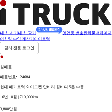
내 차 사기
내 차 팔기
영업용 번호판
화물백과
미디
어
차량 수입 계산기
아이트럭
딜러 전용 로그인
실매물
매물번호: 124684
현대 메가트럭 와이드캡 단바리 윙바디 5톤 수동
16년 10월 | 710,000km
3,800만원