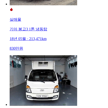
실매물
기아 봉고3 1톤 냉동탑
18년 05월 · 213,471km
830만원