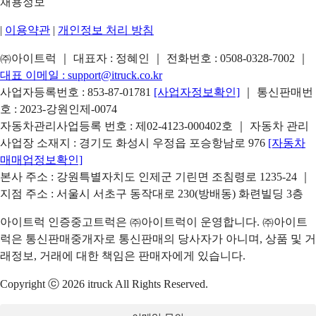
채용정보
|
이용약관
|
개인정보 처리 방침
㈜아이트럭 ｜ 대표자 : 정혜인 ｜ 전화번호 :
0508-0328-7002
｜
대표 이메일 :
support@itruck.co.kr
사업자등록번호 : 853-87-01781
[사업자정보확인]
｜ 통신판매번
호 : 2023-강원인제-0074
자동차관리사업등록 번호 : 제02-4123-000402호 ｜ 자동차 관리
사업장 소재지 : 경기도 화성시 우정읍 포승항남로 976
[자동차
매매업정보확인]
본사 주소 : 강원특별자치도 인제군 기린면 조침령로 1235-24 ｜
지점 주소 : 서울시 서초구 동작대로 230(방배동) 화련빌딩 3층
아이트럭 인증중고트럭은 ㈜아이트럭이 운영합니다. ㈜아이트
럭은 통신판매중개자로 통신판매의 당사자가 아니며, 상품 및 거
래정보, 거래에 대한 책임은 판매자에게 있습니다.
Copyright ⓒ 2026 itruck All Rights Reserved.