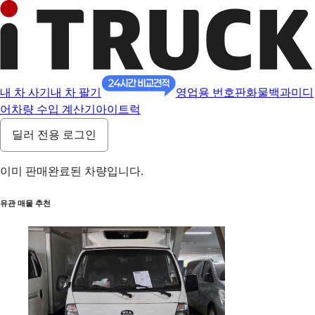
내 차 사기
내 차 팔기
영업용 번호판
화물백과
미디
어
차량 수입 계산기
아이트럭
딜러 전용 로그인
이미 판매완료된 차량입니다.
유관 매물 추천