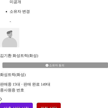
미공개
소유자 변경
-
김기환
화성트럭(화성)
소유자 동의
화성트럭(화성)
판매중
15
대 · 판매 완료
149
대
종사원증 번호