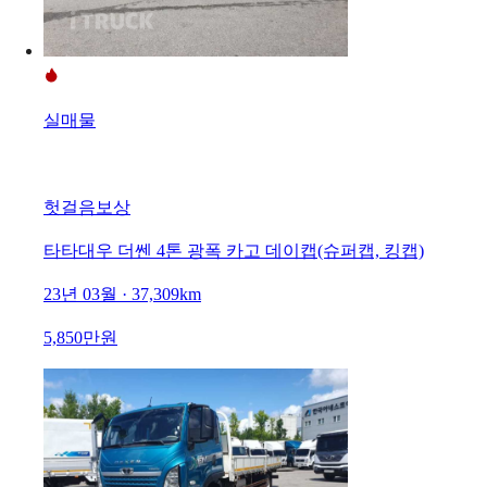
실매물
헛걸음보상
타타대우 더쎈 4톤 광폭 카고 데이캡(슈퍼캡, 킹캡)
23년 03월 · 37,309km
5,850만원