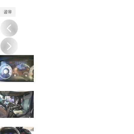
1
/
15
공유