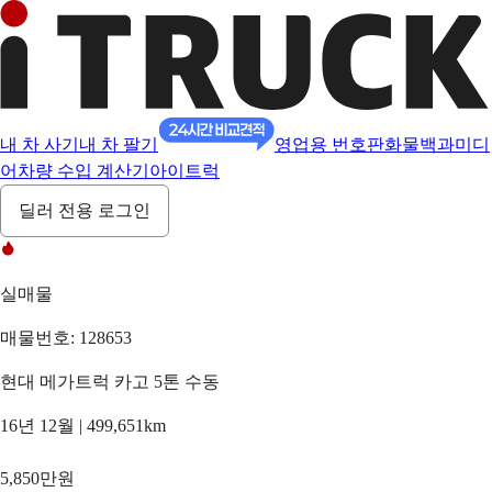
내 차 사기
내 차 팔기
영업용 번호판
화물백과
미디
어
차량 수입 계산기
아이트럭
딜러 전용 로그인
실매물
매물번호: 128653
현대 메가트럭 카고 5톤 수동
16년 12월 | 499,651km
5,850만원