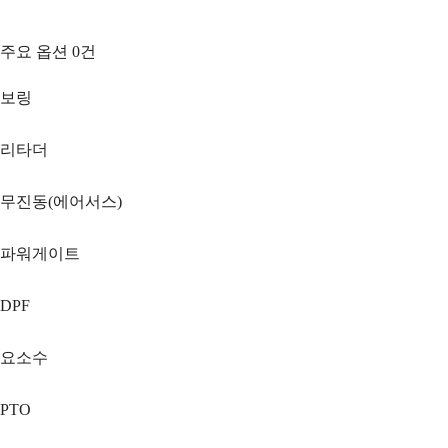
주요 옵션
0
건
보링
리타더
무진동(에어서스)
파워게이트
DPF
요소수
PTO