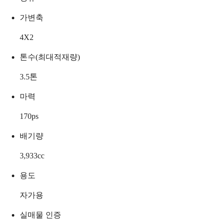
가변축
4X2
톤수(최대적재량)
3.5
톤
마력
170
ps
배기량
3,933
cc
용도
자가용
실매물 인증