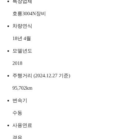
특장업체
호룡3004N장비
차량연식
18년 4월
모델년도
2018
주행거리 (2024.12.27 기준)
95,702
km
변속기
수동
사용연료
경유