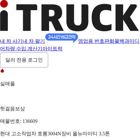
내 차 사기
내 차 팔기
영업용 번호판
화물백과
미디
어
차량 수입 계산기
아이트럭
딜러 전용 로그인
실매물
헛걸음보상
매물번호: 136609
현대 고소작업차 호룡3004N장비 올뉴마이티 3.5톤