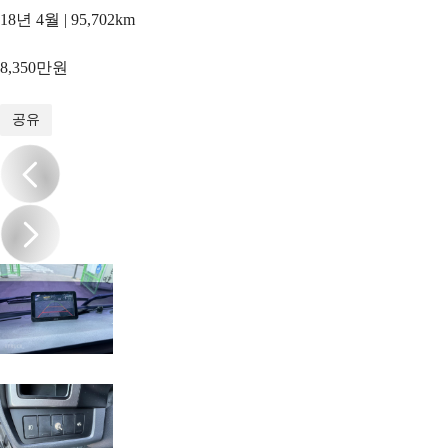
18년 4월 | 95,702km
8,350만원
1
/
18
공유