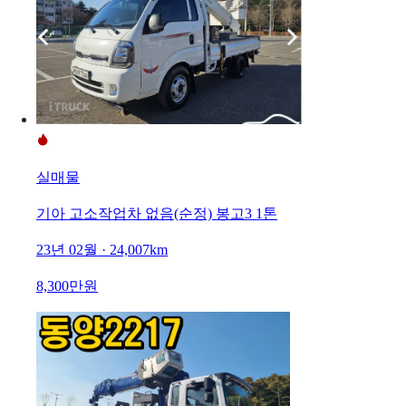
실매물
기아 고소작업차 없음(순정) 봉고3 1톤
23년 02월 · 24,007km
8,300만원