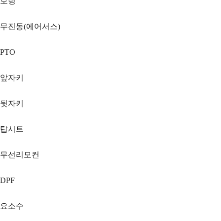
보링
무진동(에어서스)
PTO
앞자키
뒷자키
탑시트
무선리모컨
DPF
요소수