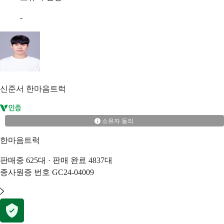
-
신준서
한마음트럭
소유자 동의
한마음트럭
판매중
625
대 · 판매 완료
4837
대
종사원증 번호
GC24-04009