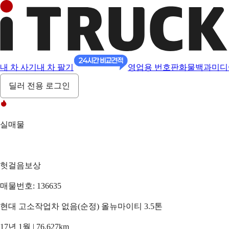
내 차 사기
내 차 팔기
영업용 번호판
화물백과
미디
딜러 전용 로그인
실매물
헛걸음보상
매물번호: 136635
현대 고소작업차 없음(순정) 올뉴마이티 3.5톤
17년 1월 | 76,627km