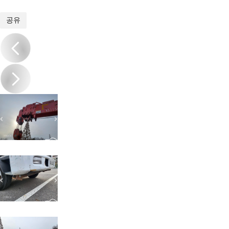
1
/
10
공유