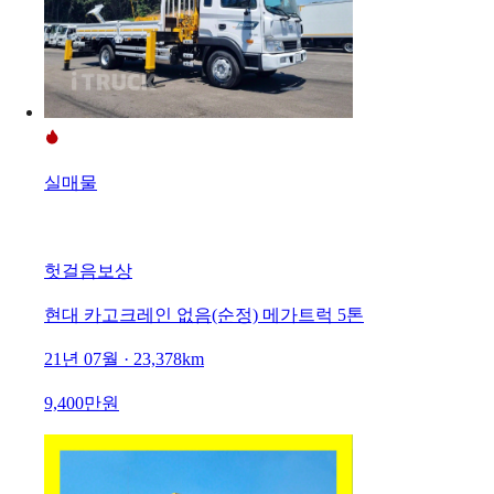
실매물
헛걸음보상
현대 카고크레인 없음(순정) 메가트럭 5톤
21년 07월 · 23,378km
9,400만원