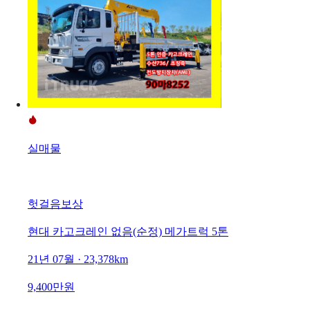
실매물
헛걸음보상
현대 카고크레인 없음(순정) 메가트럭 5톤
21년 07월 · 23,378km
9,400만원