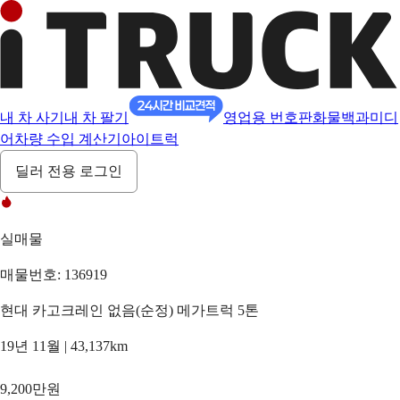
내 차 사기
내 차 팔기
영업용 번호판
화물백과
미디
어
차량 수입 계산기
아이트럭
딜러 전용 로그인
실매물
매물번호: 136919
현대 카고크레인 없음(순정) 메가트럭 5톤
19년 11월 | 43,137km
9,200만원