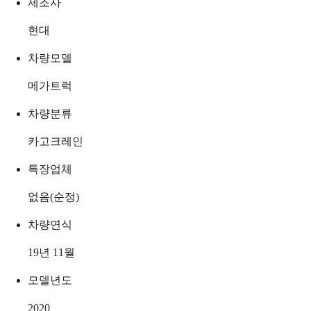
제조사
현대
차량모델
메가트럭
차량분류
카고크레인
특장업체
없음(순정)
차량연식
19년 11월
모델년도
2020