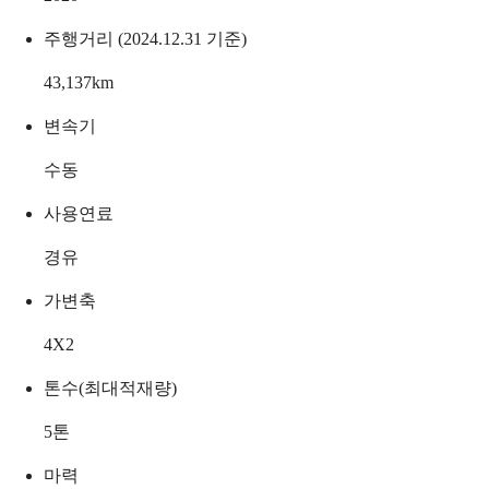
주행거리 (2024.12.31 기준)
43,137
km
변속기
수동
사용연료
경유
가변축
4X2
톤수(최대적재량)
5
톤
마력