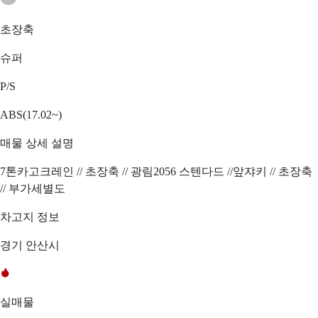
초장축
슈퍼
P/S
ABS(17.02~)
매물 상세 설명
7톤카고크레인 // 초장축 // 광림2056 스텐다드 //앞쟈키 // 초장축
// 부가세별도
차고지 정보
경기 안산시
실매물