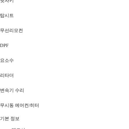
뒷자키
탑시트
무선리모컨
DPF
요소수
리타더
변속기 수리
무시동 에어컨/히터
기본 정보