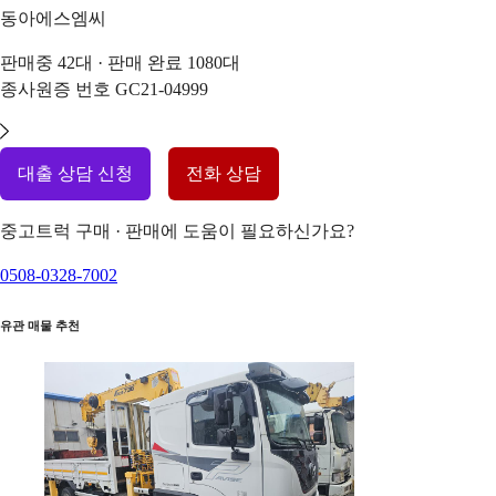
동아에스엠씨
판매중
42
대 · 판매 완료
1080
대
종사원증 번호
GC21-04999
대출 상담 신청
전화 상담
중고트럭 구매 · 판매에 도움이 필요하신가요?
0508-0328-7002
유관 매물 추천