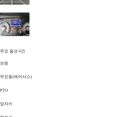
주요 옵션
0
건
보링
무진동(에어서스)
PTO
앞자키