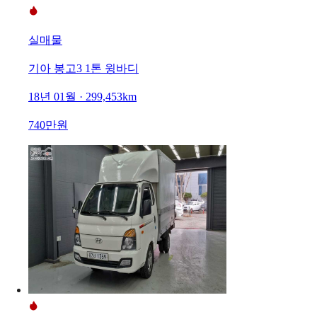
실매물
기아 봉고3 1톤 윙바디
18년 01월 · 299,453km
740만원