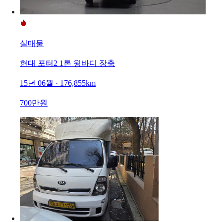
실매물
현대 포터2 1톤 윙바디 장축
15년 06월 · 176,855km
700만원