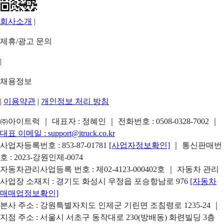
회사소개
|
제휴/광고 문의
|
채용정보
|
이용약관
|
개인정보 처리 방침
㈜아이트럭 ｜ 대표자 : 정혜인 ｜ 전화번호 :
0508-0328-7002
｜
대표 이메일 :
support@itruck.co.kr
사업자등록번호 : 853-87-01781
[사업자정보확인]
｜ 통신판매번
호 : 2023-강원인제-0074
자동차관리사업등록 번호 : 제02-4123-000402호 ｜ 자동차 관리
사업장 소재지 : 경기도 화성시 우정읍 포승항남로 976
[자동차
매매업정보확인]
본사 주소 : 강원특별자치도 인제군 기린면 조침령로 1235-24 ｜
지점 주소 : 서울시 서초구 동작대로 230(방배동) 화련빌딩 3층