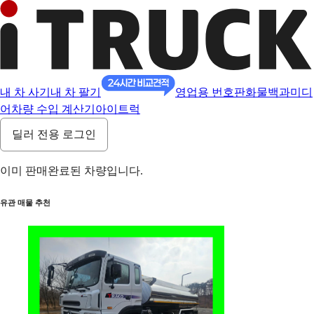
내 차 사기
내 차 팔기
영업용 번호판
화물백과
미디
어
차량 수입 계산기
아이트럭
딜러 전용 로그인
이미 판매완료된 차량입니다.
유관 매물 추천