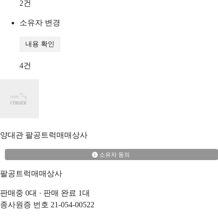
2
건
소유자 변경
내용 확인
4
건
양대관
팔공트럭매매상사
소유자 동의
팔공트럭매매상사
판매중
0
대 · 판매 완료
1
대
종사원증 번호
21-054-00522