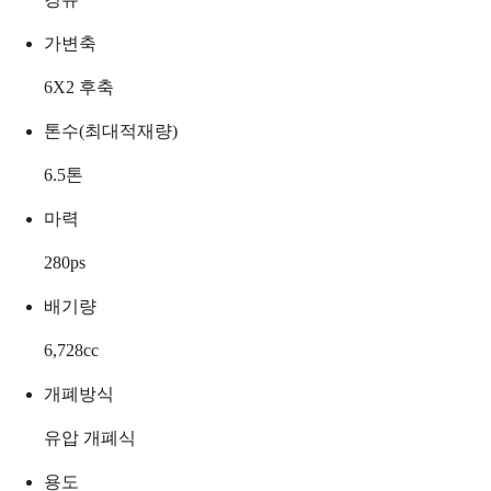
가변축
6X2 후축
톤수(최대적재량)
6.5
톤
마력
280
ps
배기량
6,728
cc
개폐방식
유압 개폐식
용도