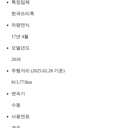
특장업체
한국쓰리축
차량연식
17년 4월
모델년도
2018
주행거리 (2025.02.28 기준)
813,773
km
변속기
수동
사용연료
경유