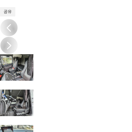
1
/
19
공유