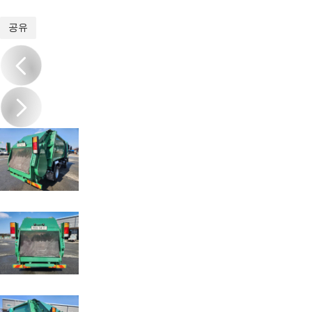
1
/
10
공유