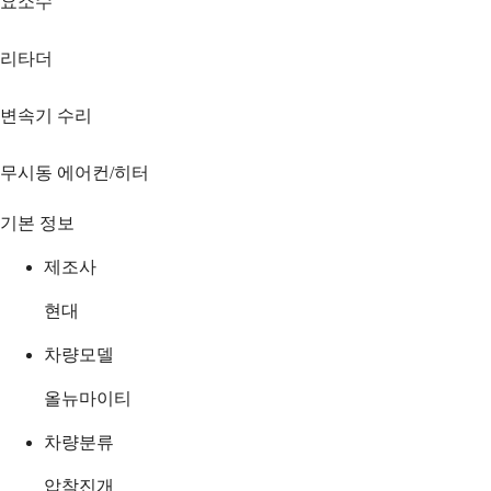
요소수
리타더
변속기 수리
무시동 에어컨/히터
기본 정보
제조사
현대
차량모델
올뉴마이티
차량분류
압착진개