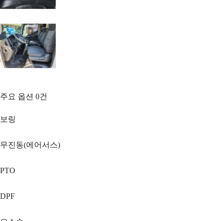
주요 옵션
0
건
보링
무진동(에어서스)
PTO
DPF