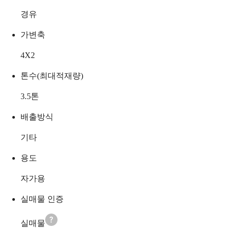
경유
가변축
4X2
톤수(최대적재량)
3.5
톤
배출방식
기타
용도
자가용
실매물 인증
실매물