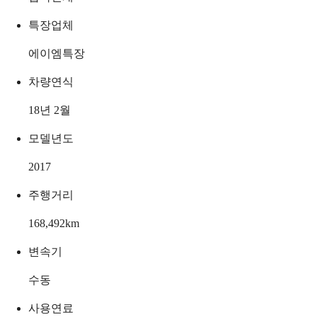
특장업체
에이엠특장
차량연식
18년 2월
모델년도
2017
주행거리
168,492
km
변속기
수동
사용연료