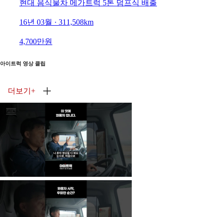
현대 음식물차 메가트럭 5톤 덤프식 배출
16년 03월 · 311,508km
4,700만원
아이트럭 영상 클립
더보기
+