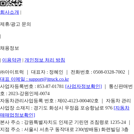
회사소개
|
제휴/광고 문의
|
채용정보
|
이용약관
|
개인정보 처리 방침
㈜아이트럭 ｜ 대표자 : 정혜인 ｜ 전화번호 :
0508-0328-7002
｜
대표 이메일 :
support@itruck.co.kr
사업자등록번호 : 853-87-01781
[사업자정보확인]
｜ 통신판매번
호 : 2023-강원인제-0074
자동차관리사업등록 번호 : 제02-4123-000402호 ｜ 자동차 관리
사업장 소재지 : 경기도 화성시 우정읍 포승항남로 976
[자동차
매매업정보확인]
본사 주소 : 강원특별자치도 인제군 기린면 조침령로 1235-24 ｜
지점 주소 : 서울시 서초구 동작대로 230(방배동) 화련빌딩 3층