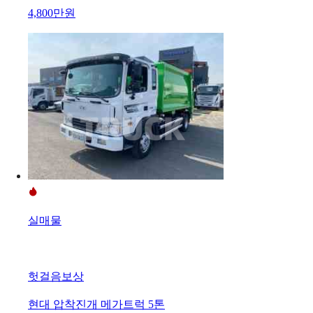
4,800만원
실매물
헛걸음보상
현대 압착진개 메가트럭 5톤