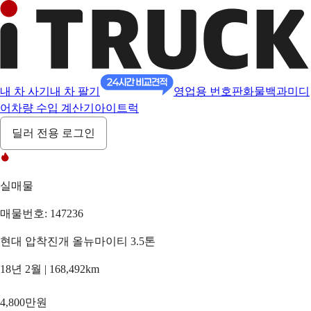
내 차 사기
내 차 팔기
영업용 번호판
화물백과
미디
어
차량 수입 계산기
아이트럭
딜러 전용 로그인
실매물
매물번호: 147236
현대 압착진개 올뉴마이티 3.5톤
18년 2월 | 168,492km
4,800만원