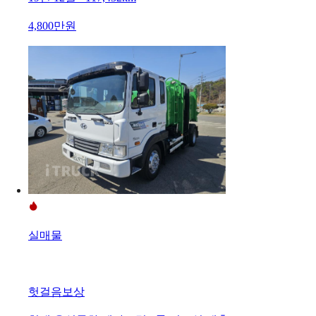
4,800만원
실매물
헛걸음보상