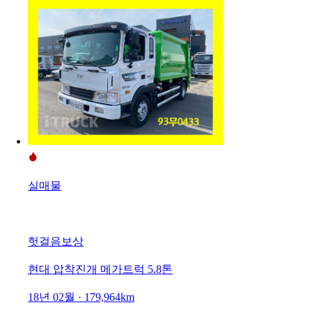
실매물
헛걸음보상
현대 압착진개 메가트럭 5.8톤
18년 02월 · 179,964km