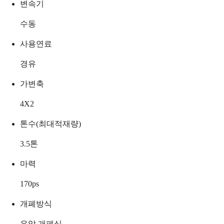
변속기
수동
사용연료
경유
가변축
4X2
톤수(최대적재량)
3.5
톤
마력
170
ps
개폐방식
유압 개폐식