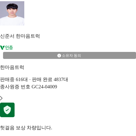
신준서
한마음트럭
소유자 동의
한마음트럭
판매중
616
대 · 판매 완료
4837
대
종사원증 번호
GC24-04009
헛걸음 보상 차량입니다.