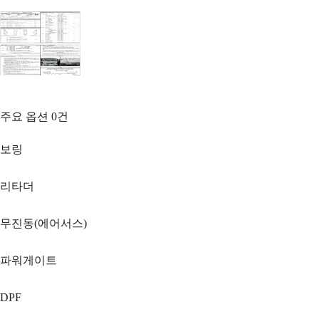
주요 옵션
0
건
보링
리타더
무진동(에어서스)
파워게이트
DPF