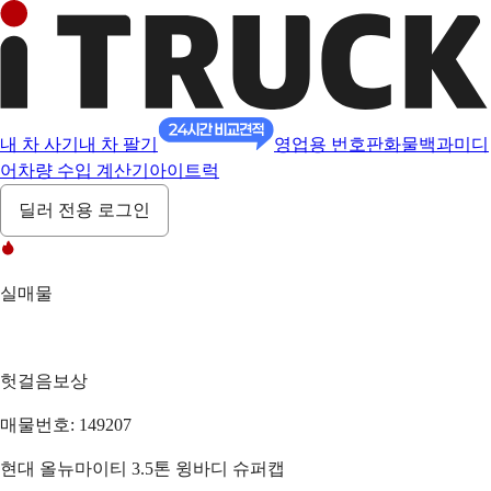
내 차 사기
내 차 팔기
영업용 번호판
화물백과
미디
어
차량 수입 계산기
아이트럭
딜러 전용 로그인
실매물
헛걸음보상
매물번호: 149207
현대 올뉴마이티 3.5톤 윙바디 슈퍼캡