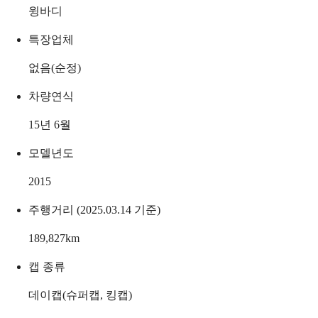
윙바디
특장업체
없음(순정)
차량연식
15년 6월
모델년도
2015
주행거리 (2025.03.14 기준)
189,827
km
캡 종류
데이캡(슈퍼캡, 킹캡)