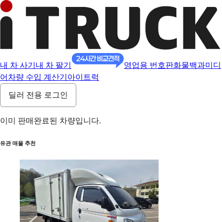
내 차 사기
내 차 팔기
영업용 번호판
화물백과
미디
어
차량 수입 계산기
아이트럭
딜러 전용 로그인
이미 판매완료된 차량입니다.
유관 매물 추천