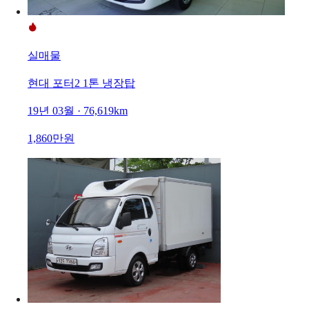
실매물
현대 포터2 1톤 냉장탑
19년 03월 · 76,619km
1,860만원