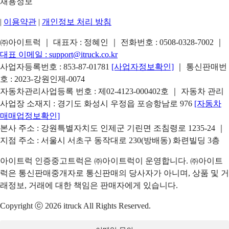
채용정보
|
이용약관
|
개인정보 처리 방침
㈜아이트럭 ｜ 대표자 : 정혜인 ｜ 전화번호 :
0508-0328-7002
｜
대표 이메일 :
support@itruck.co.kr
사업자등록번호 : 853-87-01781
[사업자정보확인]
｜ 통신판매번
호 : 2023-강원인제-0074
자동차관리사업등록 번호 : 제02-4123-000402호 ｜ 자동차 관리
사업장 소재지 : 경기도 화성시 우정읍 포승항남로 976
[자동차
매매업정보확인]
본사 주소 : 강원특별자치도 인제군 기린면 조침령로 1235-24 ｜
지점 주소 : 서울시 서초구 동작대로 230(방배동) 화련빌딩 3층
아이트럭 인증중고트럭은 ㈜아이트럭이 운영합니다. ㈜아이트
럭은 통신판매중개자로 통신판매의 당사자가 아니며, 상품 및 거
래정보, 거래에 대한 책임은 판매자에게 있습니다.
Copyright ⓒ 2026 itruck All Rights Reserved.