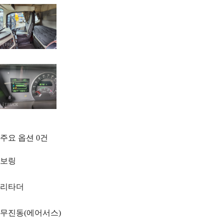
주요 옵션
0
건
보링
리타더
무진동(에어서스)