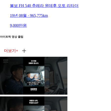
볼보 FH 540 추레라 원데후 오토 리타더
19년 08월 · 965,775km
9,000만원
아이트럭 영상 클립
더보기
+