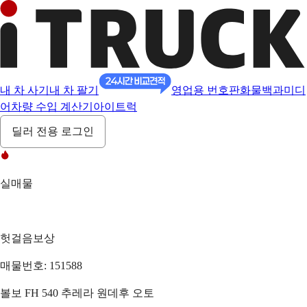
내 차 사기
내 차 팔기
영업용 번호판
화물백과
미디
어
차량 수입 계산기
아이트럭
딜러 전용 로그인
실매물
헛걸음보상
매물번호: 151588
볼보 FH 540 추레라 원데후 오토