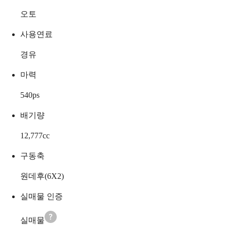
오토
사용연료
경유
마력
540
ps
배기량
12,777
cc
구동축
원데후(6X2)
실매물 인증
실매물