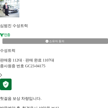
심범진
수성트럭
소유자 동의
수성트럭
판매중
112
대 · 판매 완료
1107
대
종사원증 번호
GC23-04175
헛걸음 보상 차량입니다.