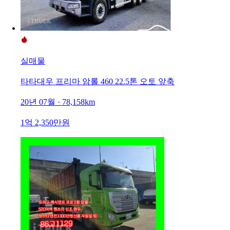
실매물
타타대우 프리마 암롤 460 22.5톤 오토 앞축
20년 07월 · 78,158km
1억 2,350만원