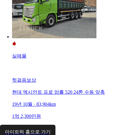
실매물
헛걸음보상
현대 엑시언트 프로 암롤 520 24톤 수동 앞축
19년 10월 · 83,904km
1억 2,300만원
아이트럭 홈으로 가기