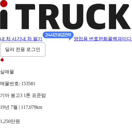
내 차 사기
내 차 팔기
영업용 번호판
화물백과
미디
딜러 전용 로그인
실매물
매물번호: 153581
기아 봉고3 1톤 표준탑
19년 7월 | 117,079km
1,250만원