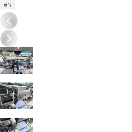
1
/
13
공유