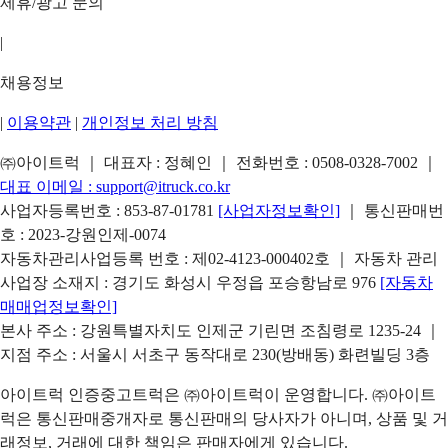
제휴/광고 문의
|
채용정보
|
이용약관
|
개인정보 처리 방침
㈜아이트럭 ｜ 대표자 : 정혜인 ｜ 전화번호 :
0508-0328-7002
｜
대표 이메일 :
support@itruck.co.kr
사업자등록번호 : 853-87-01781
[사업자정보확인]
｜ 통신판매번
호 : 2023-강원인제-0074
자동차관리사업등록 번호 : 제02-4123-000402호 ｜ 자동차 관리
사업장 소재지 : 경기도 화성시 우정읍 포승항남로 976
[자동차
매매업정보확인]
본사 주소 : 강원특별자치도 인제군 기린면 조침령로 1235-24 ｜
지점 주소 : 서울시 서초구 동작대로 230(방배동) 화련빌딩 3층
아이트럭 인증중고트럭은 ㈜아이트럭이 운영합니다. ㈜아이트
럭은 통신판매중개자로 통신판매의 당사자가 아니며, 상품 및 거
래정보, 거래에 대한 책임은 판매자에게 있습니다.