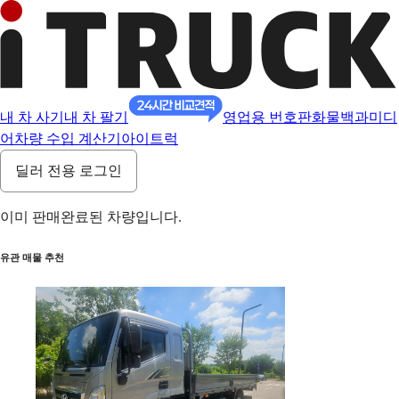
내 차 사기
내 차 팔기
영업용 번호판
화물백과
미디
어
차량 수입 계산기
아이트럭
딜러 전용 로그인
이미 판매완료된 차량입니다.
유관 매물 추천