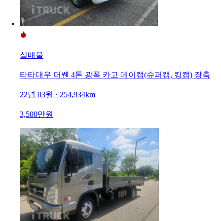
실매물
타타대우 더쎈 4톤 광폭 카고 데이캡(슈퍼캡, 킹캡) 장축
22년 03월 · 254,934km
3,500만원