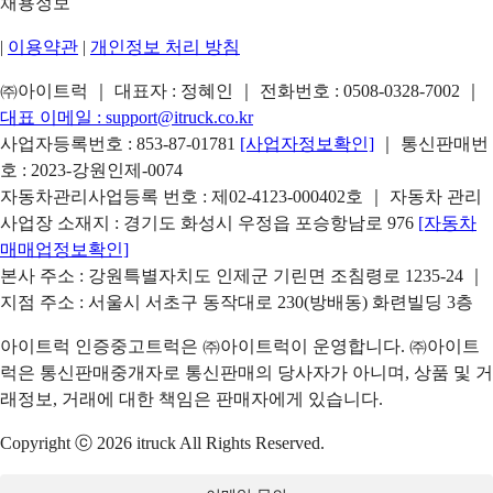
채용정보
|
이용약관
|
개인정보 처리 방침
㈜아이트럭 ｜ 대표자 : 정혜인 ｜ 전화번호 :
0508-0328-7002
｜
대표 이메일 :
support@itruck.co.kr
사업자등록번호 : 853-87-01781
[사업자정보확인]
｜ 통신판매번
호 : 2023-강원인제-0074
자동차관리사업등록 번호 : 제02-4123-000402호 ｜ 자동차 관리
사업장 소재지 : 경기도 화성시 우정읍 포승항남로 976
[자동차
매매업정보확인]
본사 주소 : 강원특별자치도 인제군 기린면 조침령로 1235-24 ｜
지점 주소 : 서울시 서초구 동작대로 230(방배동) 화련빌딩 3층
아이트럭 인증중고트럭은 ㈜아이트럭이 운영합니다. ㈜아이트
럭은 통신판매중개자로 통신판매의 당사자가 아니며, 상품 및 거
래정보, 거래에 대한 책임은 판매자에게 있습니다.
Copyright ⓒ 2026 itruck All Rights Reserved.