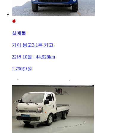
실매물
기아 봉고3 1톤 카고
22년 10월 · 44,928km
1,790만원