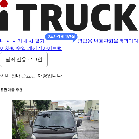
내 차 사기
내 차 팔기
영업용 번호판
화물백과
미디
어
차량 수입 계산기
아이트럭
딜러 전용 로그인
이미 판매완료된 차량입니다.
유관 매물 추천