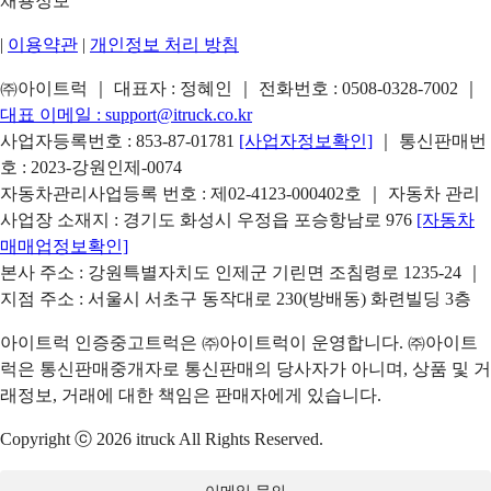
채용정보
|
이용약관
|
개인정보 처리 방침
㈜아이트럭 ｜ 대표자 : 정혜인 ｜ 전화번호 :
0508-0328-7002
｜
대표 이메일 :
support@itruck.co.kr
사업자등록번호 : 853-87-01781
[사업자정보확인]
｜ 통신판매번
호 : 2023-강원인제-0074
자동차관리사업등록 번호 : 제02-4123-000402호 ｜ 자동차 관리
사업장 소재지 : 경기도 화성시 우정읍 포승항남로 976
[자동차
매매업정보확인]
본사 주소 : 강원특별자치도 인제군 기린면 조침령로 1235-24 ｜
지점 주소 : 서울시 서초구 동작대로 230(방배동) 화련빌딩 3층
아이트럭 인증중고트럭은 ㈜아이트럭이 운영합니다. ㈜아이트
럭은 통신판매중개자로 통신판매의 당사자가 아니며, 상품 및 거
래정보, 거래에 대한 책임은 판매자에게 있습니다.
Copyright ⓒ 2026 itruck All Rights Reserved.