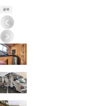
1
/
10
공유