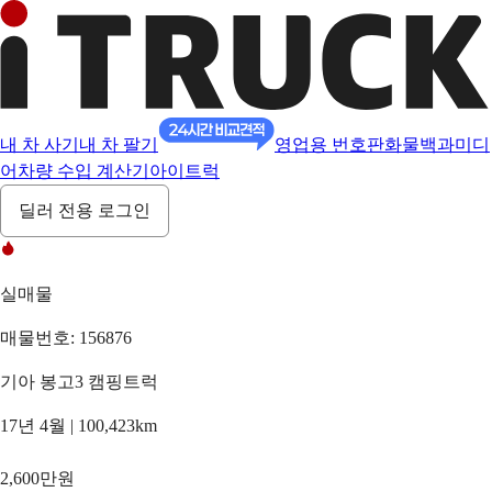
내 차 사기
내 차 팔기
영업용 번호판
화물백과
미디
어
차량 수입 계산기
아이트럭
딜러 전용 로그인
실매물
매물번호: 156876
기아 봉고3 캠핑트럭
17년 4월 | 100,423km
2,600만원