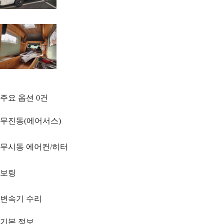
주요 옵션
0
건
무진동(에어서스)
무시동 에어컨/히터
보링
변속기 수리
기본 정보