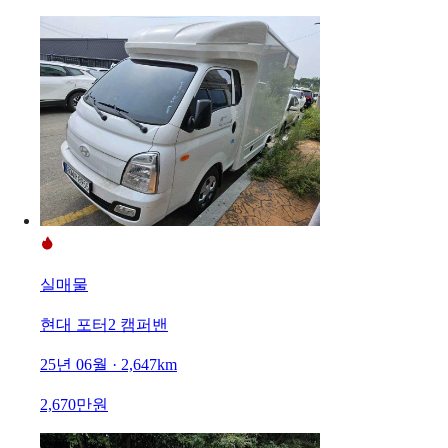
실매물
현대 포터2 캠퍼밴
25년 06월 · 2,647km
2,670만원