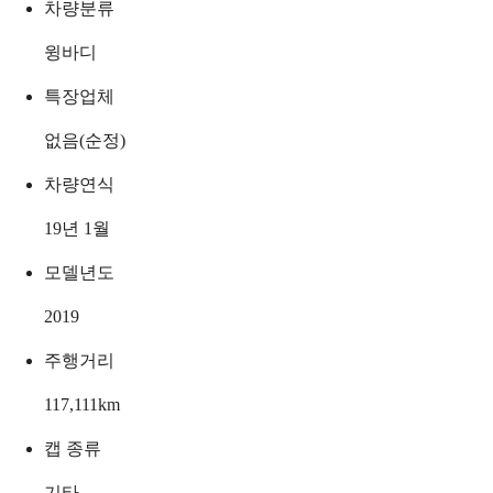
차량분류
윙바디
특장업체
없음(순정)
차량연식
19년 1월
모델년도
2019
주행거리
117,111
km
캡 종류
기타