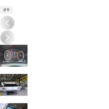
1
/
10
공유