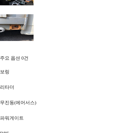
주요 옵션
0
건
보링
리타더
무진동(에어서스)
파워게이트