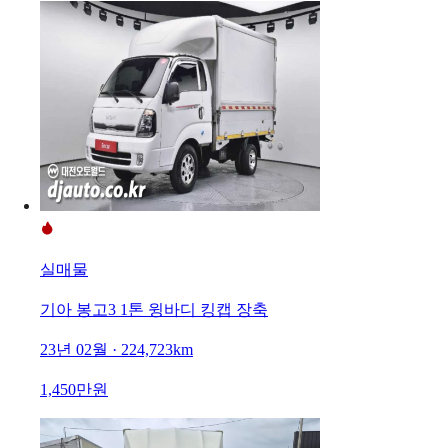
실매물
기아 봉고3 1톤 윙바디 킹캡 장축
23년 02월 · 224,723km
1,450만원