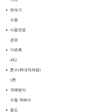
변속기
수동
사용연료
경유
가변축
4X2
톤수(최대적재량)
1
톤
개폐방식
수동 개폐식
용도