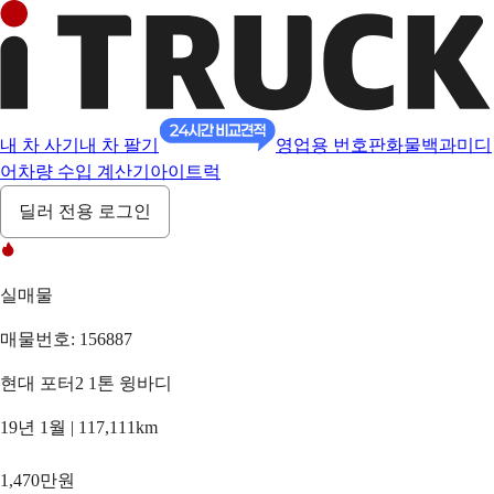
내 차 사기
내 차 팔기
영업용 번호판
화물백과
미디
어
차량 수입 계산기
아이트럭
딜러 전용 로그인
실매물
매물번호: 156887
현대 포터2 1톤 윙바디
19년 1월 | 117,111km
1,470만원