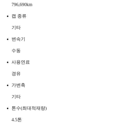
796,690
km
캡 종류
기타
변속기
수동
사용연료
경유
가변축
기타
톤수(최대적재량)
4.5
톤