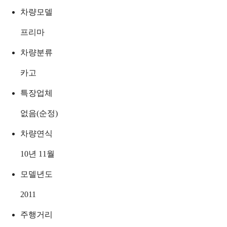
차량모델
프리마
차량분류
카고
특장업체
없음(순정)
차량연식
10년 11월
모델년도
2011
주행거리