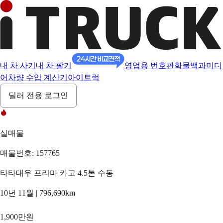
내 차 사기
내 차 팔기
영업용 번호판
화물백과
미디
어
차량 수입 계산기
아이트럭
딜러 전용 로그인
실매물
매물번호: 157765
타타대우 프리마 카고 4.5톤 수동
10년 11월 | 796,690km
1,900만원