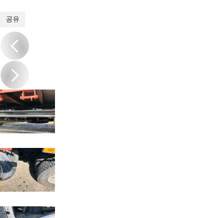
1
/
16
공유