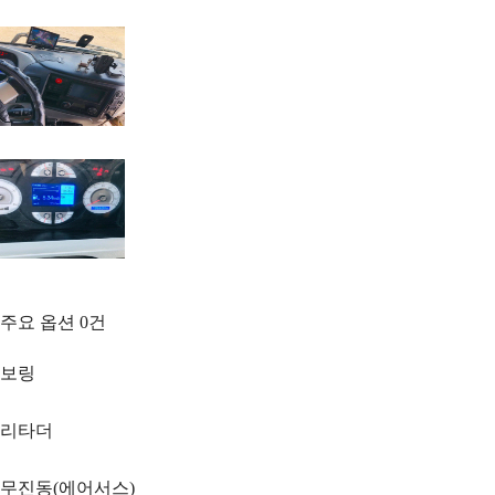
주요 옵션
0
건
보링
리타더
무진동(에어서스)