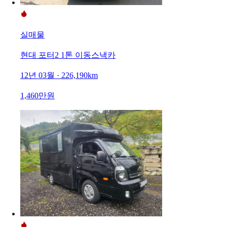
실매물
현대 포터2 1톤 이동스낵카
12년 03월 · 226,190km
1,460만원