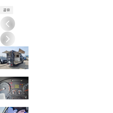
1
/
9
공유