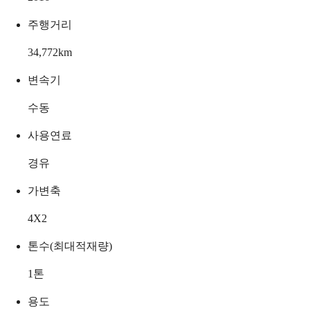
주행거리
34,772
km
변속기
수동
사용연료
경유
가변축
4X2
톤수(최대적재량)
1
톤
용도