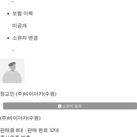
-
보험 이력
미공개
소유자 변경
-
정교민
(주)바이더카(수원)
소유자 동의
(주)바이더카(수원)
판매중
8
대 · 판매 완료
32
대