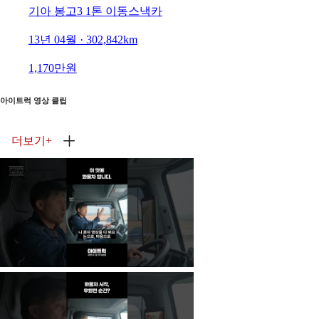
기아 봉고3 1톤 이동스낵카
13년 04월 · 302,842km
1,170만원
아이트럭 영상 클립
더보기
+