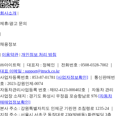
회사소개
|
제휴/광고 문의
|
채용정보
|
이용약관
|
개인정보 처리 방침
㈜아이트럭 ｜ 대표자 : 정혜인 ｜ 전화번호 :
0508-0328-7002
｜
대표 이메일 :
support@itruck.co.kr
사업자등록번호 : 853-87-01781
[사업자정보확인]
｜ 통신판매번
호 : 2023-강원인제-0074
자동차관리사업등록 번호 : 제02-4123-000402호 ｜ 자동차 관리
사업장 소재지 : 경기도 화성시 우정읍 포승항남로 976
[자동차
매매업정보확인]
본사 주소 : 강원특별자치도 인제군 기린면 조침령로 1235-24 ｜
지점 주소 : 서울시 서초구 동작대로 230(방배동) 화련빌딩 3층