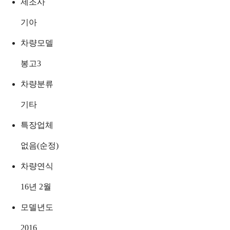
제조사
기아
차량모델
봉고3
차량분류
기타
특장업체
없음(순정)
차량연식
16년 2월
모델년도
2016