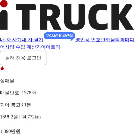
내 차 사기
내 차 팔기
영업용 번호판
화물백과
미디
어
차량 수입 계산기
아이트럭
딜러 전용 로그인
실매물
매물번호: 157835
기아 봉고3 1톤
16년 2월 | 34,772km
1,390만원