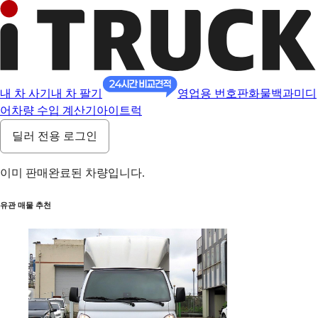
내 차 사기
내 차 팔기
영업용 번호판
화물백과
미디
어
차량 수입 계산기
아이트럭
딜러 전용 로그인
이미 판매완료된 차량입니다.
유관 매물 추천