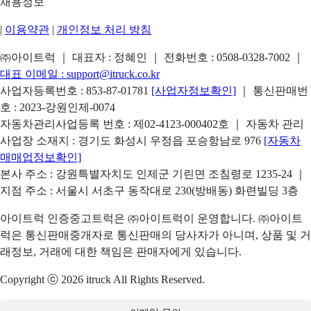
채용정보
|
이용약관
|
개인정보 처리 방침
㈜아이트럭 ｜ 대표자 : 정혜인 ｜ 전화번호 :
0508-0328-7002
｜
대표 이메일 :
support@itruck.co.kr
사업자등록번호 : 853-87-01781
[사업자정보확인]
｜ 통신판매번
호 : 2023-강원인제-0074
자동차관리사업등록 번호 : 제02-4123-000402호 ｜ 자동차 관리
사업장 소재지 : 경기도 화성시 우정읍 포승항남로 976
[자동차
매매업정보확인]
본사 주소 : 강원특별자치도 인제군 기린면 조침령로 1235-24 ｜
지점 주소 : 서울시 서초구 동작대로 230(방배동) 화련빌딩 3층
아이트럭 인증중고트럭은 ㈜아이트럭이 운영합니다. ㈜아이트
럭은 통신판매중개자로 통신판매의 당사자가 아니며, 상품 및 거
래정보, 거래에 대한 책임은 판매자에게 있습니다.
Copyright ⓒ 2026 itruck All Rights Reserved.