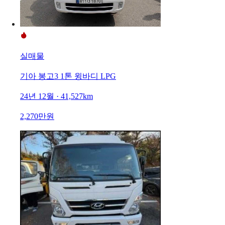
실매물
기아 봉고3 1톤 윙바디 LPG
24년 12월 · 41,527km
2,270만원