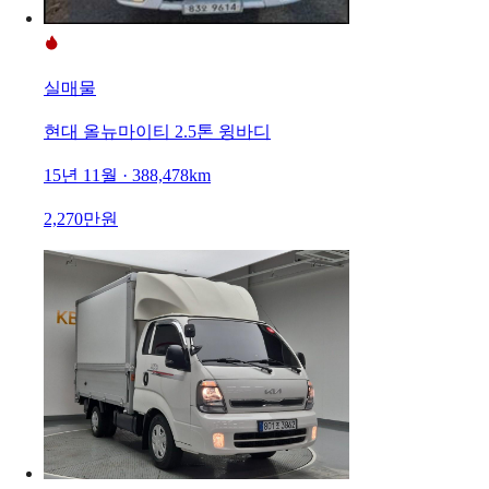
실매물
현대 올뉴마이티 2.5톤 윙바디
15년 11월 · 388,478km
2,270만원