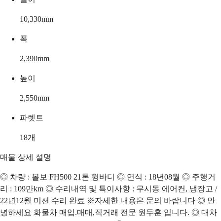
10,330
mm
폭
2,390
mm
높이
2,550
mm
파렛트
18
개
매물 상세 설명
◎ 차량 : 볼보 FH500 21톤 윙바디 ◎ 연식 : 18년08월 ◎ 주행거
리 : 109만km ◎ 수리내역 및 특이사항 : 무시동 에어컨, 냉장고 /
22년12월 미션 수리 완료 ※자세한 내용은 문의 바랍니다 ◎ 안
녕하세요 화물차 매입.매매,직거래 전문 원두훈 입니다. ◎ 대차