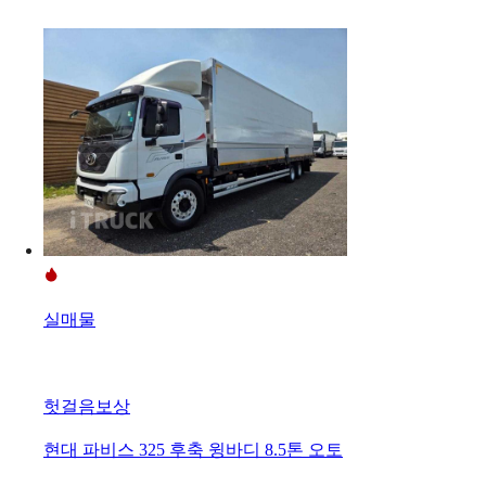
실매물
헛걸음보상
현대 파비스 325 후축 윙바디 8.5톤 오토