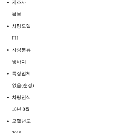
제조사
볼보
차량모델
FH
차량분류
윙바디
특장업체
없음(순정)
차량연식
18년 8월
모델년도
2018