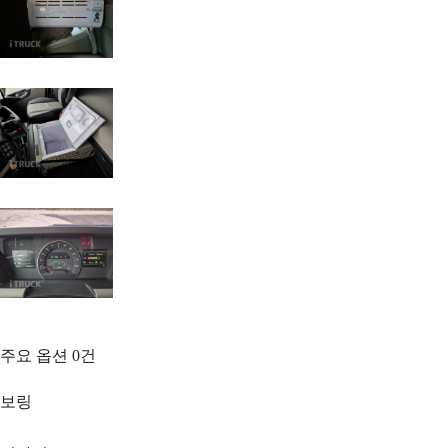
주요 옵션
0
건
보링