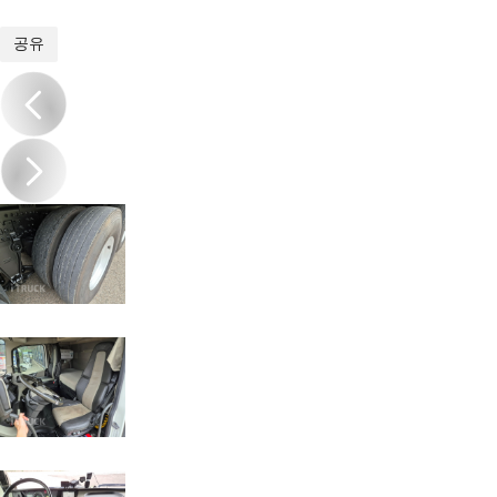
1
/
20
공유