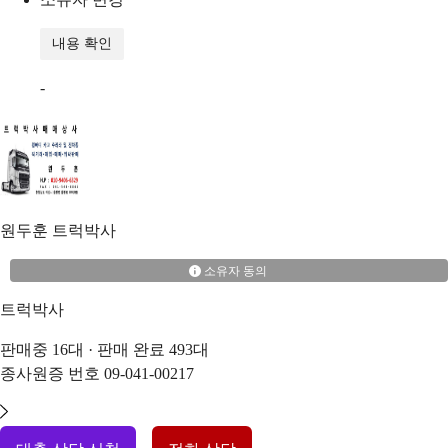
내용 확인
-
원두훈
트럭박사
소유자 동의
트럭박사
판매중
16
대 · 판매 완료
493
대
종사원증 번호
09-041-00217