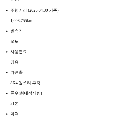
주행거리 (2025.04.30 기준)
1,098,755
km
변속기
오토
사용연료
경유
가변축
8X4 원쓰리 후축
톤수(최대적재량)
21
톤
마력