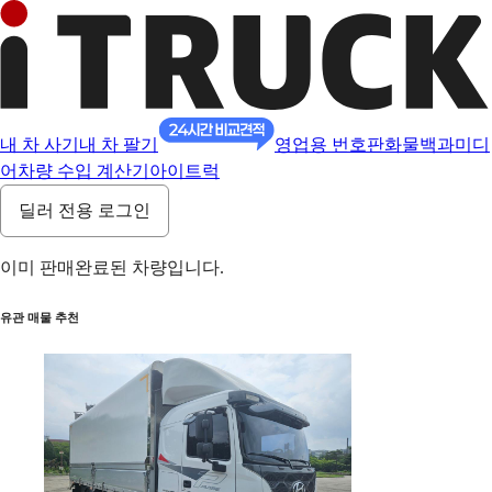
내 차 사기
내 차 팔기
영업용 번호판
화물백과
미디
어
차량 수입 계산기
아이트럭
딜러 전용 로그인
이미 판매완료된 차량입니다.
유관 매물 추천