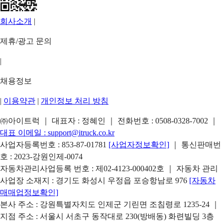
회사소개
|
제휴/광고 문의
|
채용정보
|
이용약관
|
개인정보 처리 방침
㈜아이트럭 ｜ 대표자 : 정혜인 ｜ 전화번호 :
0508-0328-7002
｜
대표 이메일 :
support@itruck.co.kr
사업자등록번호 : 853-87-01781
[사업자정보확인]
｜ 통신판매번
호 : 2023-강원인제-0074
자동차관리사업등록 번호 : 제02-4123-000402호 ｜ 자동차 관리
사업장 소재지 : 경기도 화성시 우정읍 포승항남로 976
[자동차
매매업정보확인]
본사 주소 : 강원특별자치도 인제군 기린면 조침령로 1235-24 ｜
지점 주소 : 서울시 서초구 동작대로 230(방배동) 화련빌딩 3층