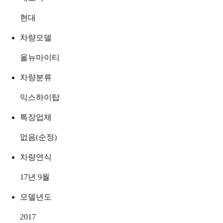
현대
차량모델
올뉴마이티
차량분류
익스하이탑
특장업체
없음(순정)
차량연식
17년 9월
모델년도
2017