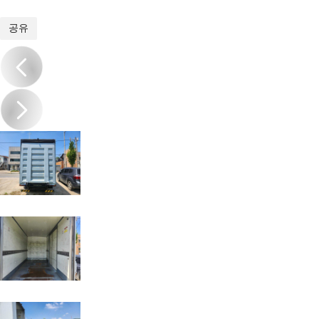
1
/
16
공유