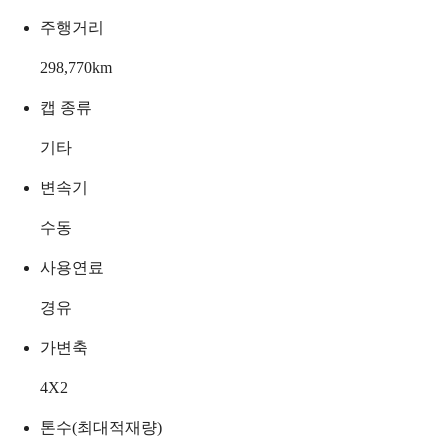
주행거리
298,770
km
캡 종류
기타
변속기
수동
사용연료
경유
가변축
4X2
톤수(최대적재량)