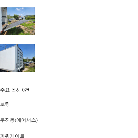
주요 옵션
0
건
보링
무진동(에어서스)
파워게이트