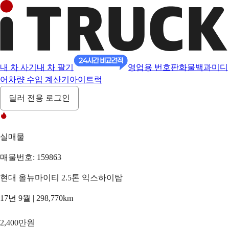
내 차 사기
내 차 팔기
영업용 번호판
화물백과
미디
어
차량 수입 계산기
아이트럭
딜러 전용 로그인
실매물
매물번호: 159863
현대 올뉴마이티 2.5톤 익스하이탑
17년 9월 | 298,770km
2,400만원