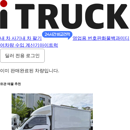
내 차 사기
내 차 팔기
영업용 번호판
화물백과
미디
어
차량 수입 계산기
아이트럭
딜러 전용 로그인
이미 판매완료된 차량입니다.
유관 매물 추천