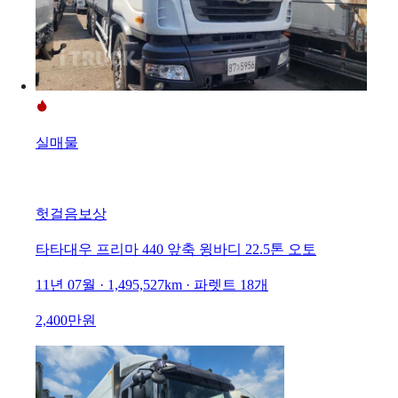
실매물
헛걸음보상
타타대우 프리마 440 앞축 윙바디 22.5톤 오토
11년 07월 · 1,495,527km · 파렛트 18개
2,400만원