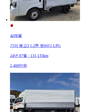
실매물
기아 봉고3 1.2톤 윙바디 LPG
24년 07월 · 131,135km
2,400만원