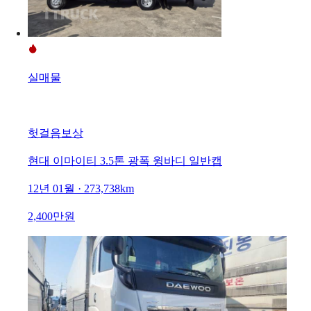
실매물
헛걸음보상
현대 이마이티 3.5톤 광폭 윙바디 일반캡
12년 01월 · 273,738km
2,400만원