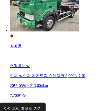
실매물
헛걸음보상
현대 살수차 메가트럭 스텐탱크 8,000L 수동
20년 05월 · 213,604km
7,700만원
아이트럭 홈으로 가기