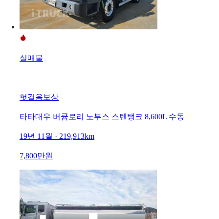
실매물
헛걸음보상
타타대우 버큠로리 노부스 스텐탱크 8,600L 수동
19년 11월 · 219,913km
7,800만원