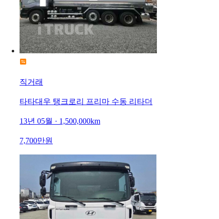
직거래
타타대우 탱크로리 프리마 수동 리타더
13년 05월 · 1,500,000km
7,700만원