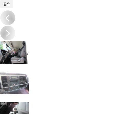
1
/
10
공유