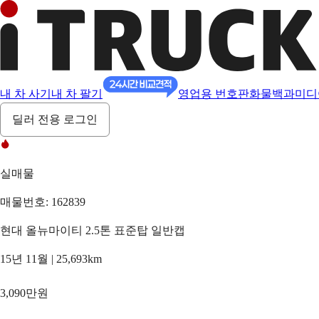
내 차 사기
내 차 팔기
영업용 번호판
화물백과
미디
딜러 전용 로그인
실매물
매물번호: 162839
현대 올뉴마이티 2.5톤 표준탑 일반캡
15년 11월 | 25,693km
3,090만원