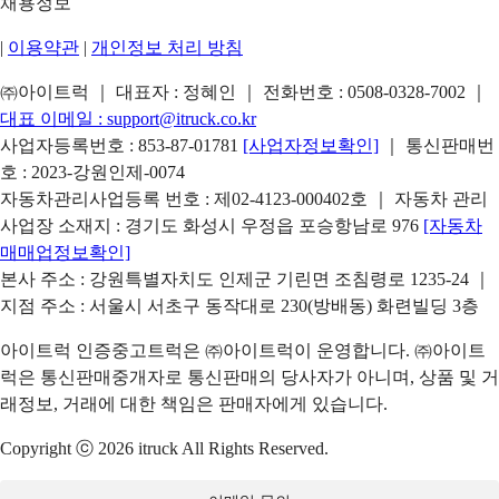
채용정보
|
이용약관
|
개인정보 처리 방침
㈜아이트럭 ｜ 대표자 : 정혜인 ｜ 전화번호 :
0508-0328-7002
｜
대표 이메일 :
support@itruck.co.kr
사업자등록번호 : 853-87-01781
[사업자정보확인]
｜ 통신판매번
호 : 2023-강원인제-0074
자동차관리사업등록 번호 : 제02-4123-000402호 ｜ 자동차 관리
사업장 소재지 : 경기도 화성시 우정읍 포승항남로 976
[자동차
매매업정보확인]
본사 주소 : 강원특별자치도 인제군 기린면 조침령로 1235-24 ｜
지점 주소 : 서울시 서초구 동작대로 230(방배동) 화련빌딩 3층
아이트럭 인증중고트럭은 ㈜아이트럭이 운영합니다. ㈜아이트
럭은 통신판매중개자로 통신판매의 당사자가 아니며, 상품 및 거
래정보, 거래에 대한 책임은 판매자에게 있습니다.
Copyright ⓒ 2026 itruck All Rights Reserved.