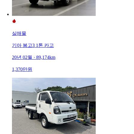
실매물
기아 봉고3 1톤 카고
20년 02월 · 89,174km
1,370만원