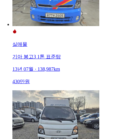
실매물
기아 봉고3 1톤 표준탑
13년 07월 · 138,987km
430만원