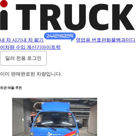
내 차 사기
내 차 팔기
영업용 번호판
화물백과
미디
어
차량 수입 계산기
아이트럭
딜러 전용 로그인
이미 판매완료된 차량입니다.
유관 매물 추천