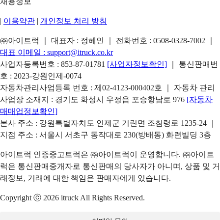
채용정보
|
이용약관
|
개인정보 처리 방침
㈜아이트럭 ｜ 대표자 : 정혜인 ｜ 전화번호 :
0508-0328-7002
｜
대표 이메일 :
support@itruck.co.kr
사업자등록번호 : 853-87-01781
[사업자정보확인]
｜ 통신판매번
호 : 2023-강원인제-0074
자동차관리사업등록 번호 : 제02-4123-000402호 ｜ 자동차 관리
사업장 소재지 : 경기도 화성시 우정읍 포승항남로 976
[자동차
매매업정보확인]
본사 주소 : 강원특별자치도 인제군 기린면 조침령로 1235-24 ｜
지점 주소 : 서울시 서초구 동작대로 230(방배동) 화련빌딩 3층
아이트럭 인증중고트럭은 ㈜아이트럭이 운영합니다. ㈜아이트
럭은 통신판매중개자로 통신판매의 당사자가 아니며, 상품 및 거
래정보, 거래에 대한 책임은 판매자에게 있습니다.
Copyright ⓒ 2026 itruck All Rights Reserved.