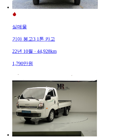
실매물
기아 봉고3 1톤 카고
22년 10월 · 44,928km
1,790만원