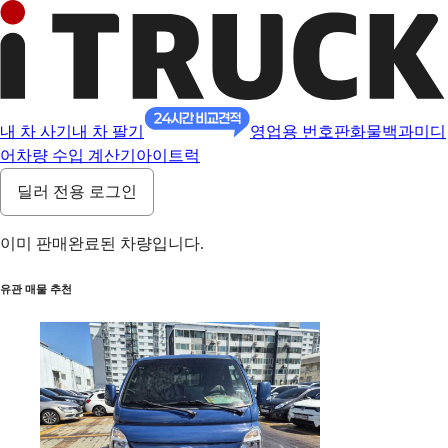
내 차 사기
내 차 팔기
영업용 번호판
화물백과
미디
어
차량 수입 계산기
아이트럭
딜러 전용 로그인
이미 판매완료된 차량입니다.
유관 매물 추천