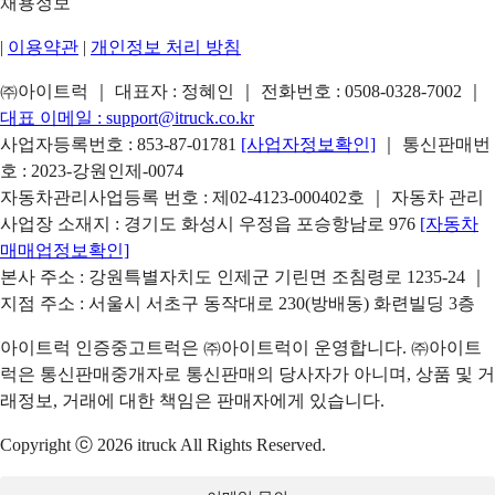
채용정보
|
이용약관
|
개인정보 처리 방침
㈜아이트럭 ｜ 대표자 : 정혜인 ｜ 전화번호 :
0508-0328-7002
｜
대표 이메일 :
support@itruck.co.kr
사업자등록번호 : 853-87-01781
[사업자정보확인]
｜ 통신판매번
호 : 2023-강원인제-0074
자동차관리사업등록 번호 : 제02-4123-000402호 ｜ 자동차 관리
사업장 소재지 : 경기도 화성시 우정읍 포승항남로 976
[자동차
매매업정보확인]
본사 주소 : 강원특별자치도 인제군 기린면 조침령로 1235-24 ｜
지점 주소 : 서울시 서초구 동작대로 230(방배동) 화련빌딩 3층
아이트럭 인증중고트럭은 ㈜아이트럭이 운영합니다. ㈜아이트
럭은 통신판매중개자로 통신판매의 당사자가 아니며, 상품 및 거
래정보, 거래에 대한 책임은 판매자에게 있습니다.
Copyright ⓒ 2026 itruck All Rights Reserved.