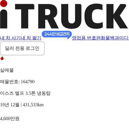
내 차 사기
내 차 팔기
영업용 번호판
화물백과
미디
딜러 전용 로그인
실매물
매물번호: 164790
이스즈 엘프 3.5톤 냉동탑
19년 12월 | 431,533km
4,600만원