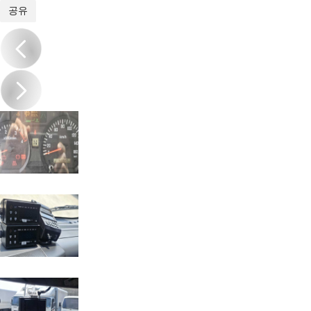
1
/
20
공유