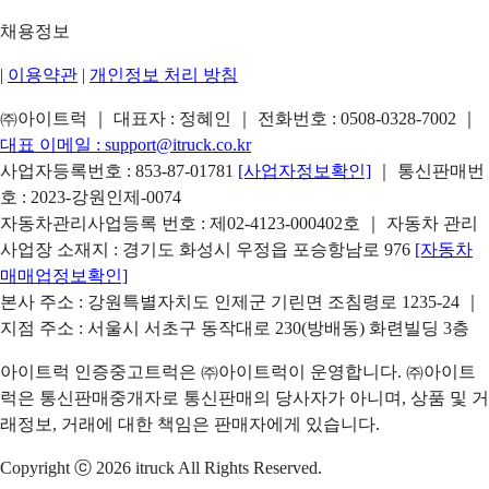
채용정보
|
이용약관
|
개인정보 처리 방침
㈜아이트럭 ｜ 대표자 : 정혜인 ｜ 전화번호 :
0508-0328-7002
｜
대표 이메일 :
support@itruck.co.kr
사업자등록번호 : 853-87-01781
[사업자정보확인]
｜ 통신판매번
호 : 2023-강원인제-0074
자동차관리사업등록 번호 : 제02-4123-000402호 ｜ 자동차 관리
사업장 소재지 : 경기도 화성시 우정읍 포승항남로 976
[자동차
매매업정보확인]
본사 주소 : 강원특별자치도 인제군 기린면 조침령로 1235-24 ｜
지점 주소 : 서울시 서초구 동작대로 230(방배동) 화련빌딩 3층
아이트럭 인증중고트럭은 ㈜아이트럭이 운영합니다. ㈜아이트
럭은 통신판매중개자로 통신판매의 당사자가 아니며, 상품 및 거
래정보, 거래에 대한 책임은 판매자에게 있습니다.
Copyright ⓒ 2026 itruck All Rights Reserved.