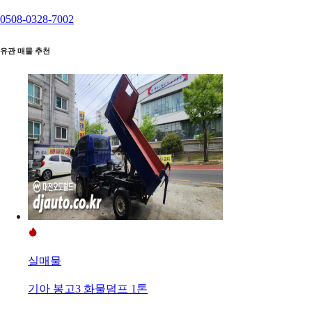
0508-0328-7002
유관 매물 추천
실매물
기아 봉고3 화물덤프 1톤