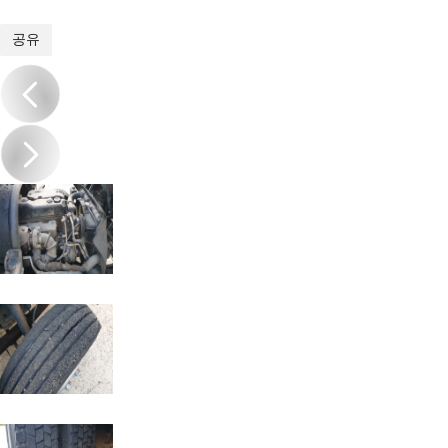
1
/
20
공유