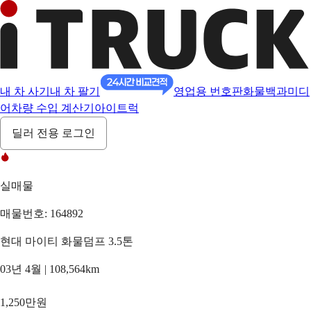
내 차 사기
내 차 팔기
영업용 번호판
화물백과
미디
어
차량 수입 계산기
아이트럭
딜러 전용 로그인
실매물
매물번호: 164892
현대 마이티 화물덤프 3.5톤
03년 4월 | 108,564km
1,250만원