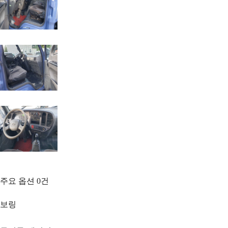
주요 옵션
0
건
보링