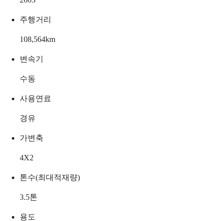
주행거리
108,564
km
변속기
수동
사용연료
경유
가변축
4X2
톤수(최대적재량)
3.5
톤
용도