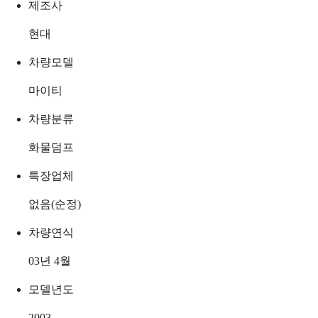
제조사
현대
차량모델
마이티
차량분류
화물덤프
특장업체
없음(순정)
차량연식
03년 4월
모델년도
2003