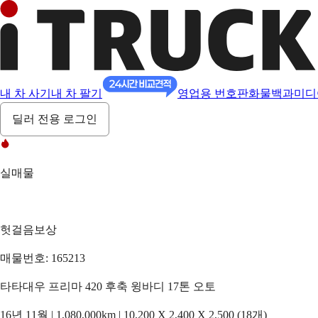
내 차 사기
내 차 팔기
영업용 번호판
화물백과
미디
딜러 전용 로그인
실매물
헛걸음보상
매물번호: 165213
타타대우 프리마 420 후축 윙바디 17톤 오토
16년 11월 | 1,080,000km | 10,200 X 2,400 X 2,500 (18개)