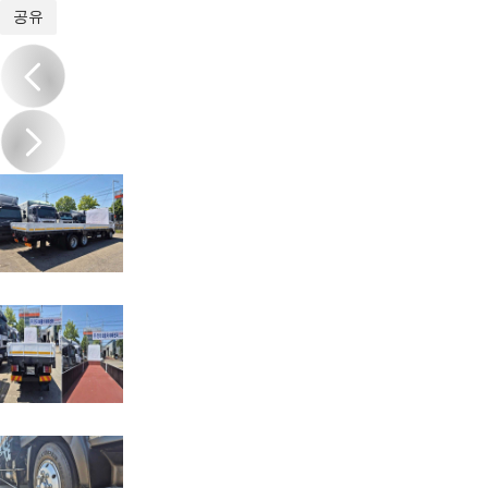
1
/
10
공유