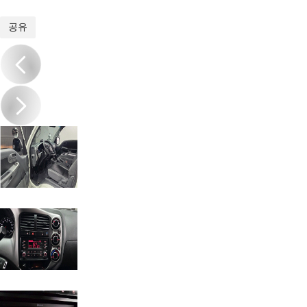
1
/
13
공유