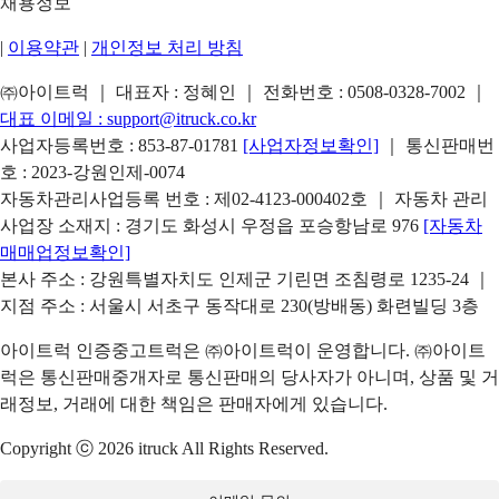
채용정보
|
이용약관
|
개인정보 처리 방침
㈜아이트럭 ｜ 대표자 : 정혜인 ｜ 전화번호 :
0508-0328-7002
｜
대표 이메일 :
support@itruck.co.kr
사업자등록번호 : 853-87-01781
[사업자정보확인]
｜ 통신판매번
호 : 2023-강원인제-0074
자동차관리사업등록 번호 : 제02-4123-000402호 ｜ 자동차 관리
사업장 소재지 : 경기도 화성시 우정읍 포승항남로 976
[자동차
매매업정보확인]
본사 주소 : 강원특별자치도 인제군 기린면 조침령로 1235-24 ｜
지점 주소 : 서울시 서초구 동작대로 230(방배동) 화련빌딩 3층
아이트럭 인증중고트럭은 ㈜아이트럭이 운영합니다. ㈜아이트
럭은 통신판매중개자로 통신판매의 당사자가 아니며, 상품 및 거
래정보, 거래에 대한 책임은 판매자에게 있습니다.
Copyright ⓒ 2026 itruck All Rights Reserved.