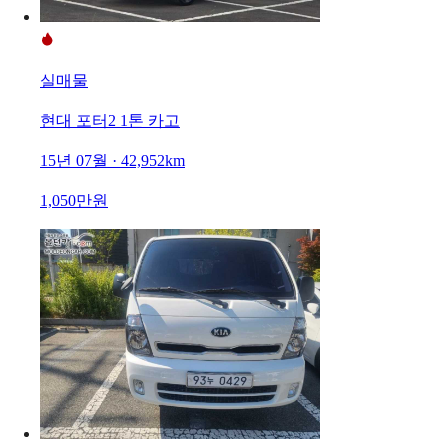
실매물
현대 포터2 1톤 카고
15년 07월 · 42,952km
1,050만원