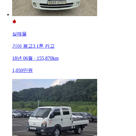
실매물
기아 봉고3 1톤 카고
18년 06월 · 155,870km
1,050만원