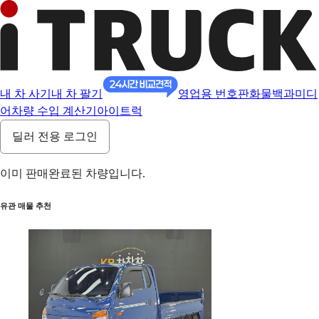
내 차 사기
내 차 팔기
영업용 번호판
화물백과
미디
어
차량 수입 계산기
아이트럭
딜러 전용 로그인
이미 판매완료된 차량입니다.
유관 매물 추천