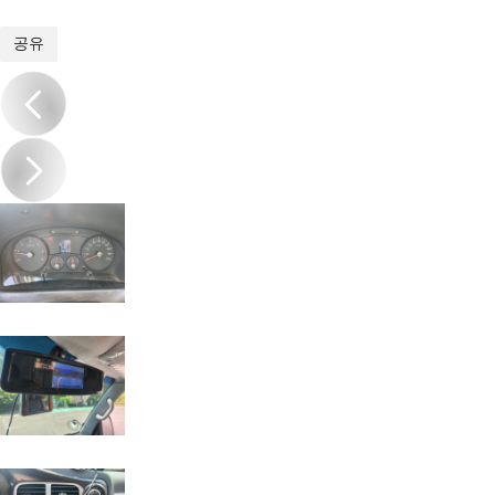
1
/
19
공유