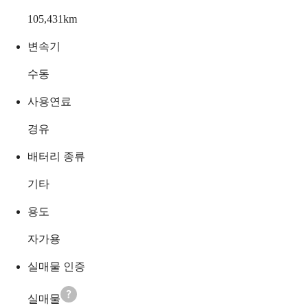
105,431
km
변속기
수동
사용연료
경유
배터리 종류
기타
용도
자가용
실매물 인증
실매물