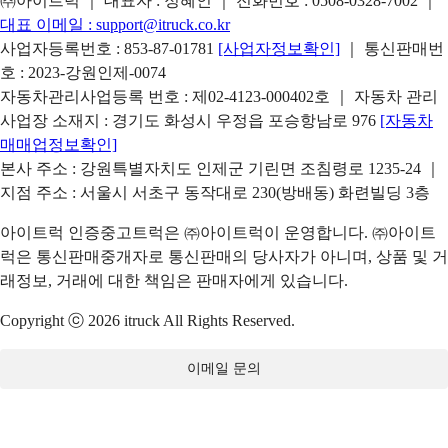
㈜아이트럭 ｜ 대표자 : 정혜인 ｜ 전화번호 :
0508-0328-7002
｜
대표 이메일 :
support@itruck.co.kr
사업자등록번호 : 853-87-01781
[사업자정보확인]
｜ 통신판매번
호 : 2023-강원인제-0074
자동차관리사업등록 번호 : 제02-4123-000402호 ｜ 자동차 관리
사업장 소재지 : 경기도 화성시 우정읍 포승항남로 976
[자동차
매매업정보확인]
본사 주소 : 강원특별자치도 인제군 기린면 조침령로 1235-24 ｜
지점 주소 : 서울시 서초구 동작대로 230(방배동) 화련빌딩 3층
아이트럭 인증중고트럭은 ㈜아이트럭이 운영합니다. ㈜아이트
럭은 통신판매중개자로 통신판매의 당사자가 아니며, 상품 및 거
래정보, 거래에 대한 책임은 판매자에게 있습니다.
Copyright ⓒ 2026 itruck All Rights Reserved.
이메일 문의