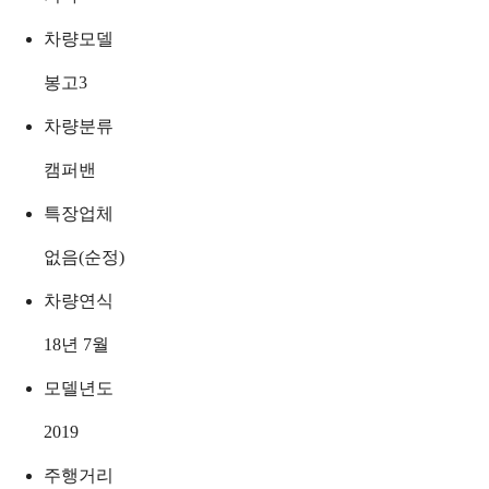
차량모델
봉고3
차량분류
캠퍼밴
특장업체
없음(순정)
차량연식
18년 7월
모델년도
2019
주행거리