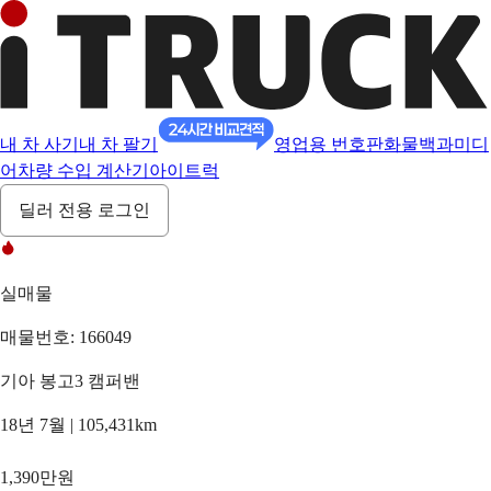
내 차 사기
내 차 팔기
영업용 번호판
화물백과
미디
어
차량 수입 계산기
아이트럭
딜러 전용 로그인
실매물
매물번호: 166049
기아 봉고3 캠퍼밴
18년 7월 | 105,431km
1,390만원