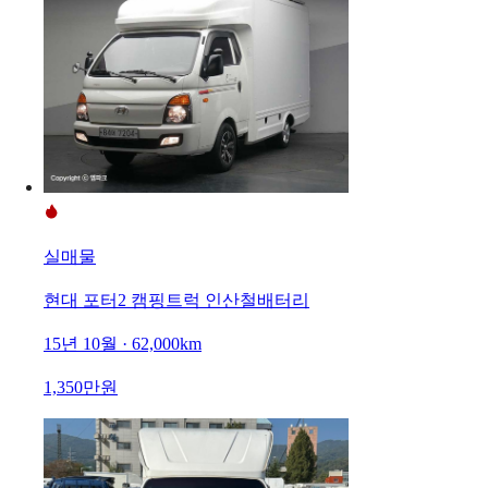
실매물
현대 포터2 캠핑트럭 인산철배터리
15년 10월 · 62,000km
1,350만원