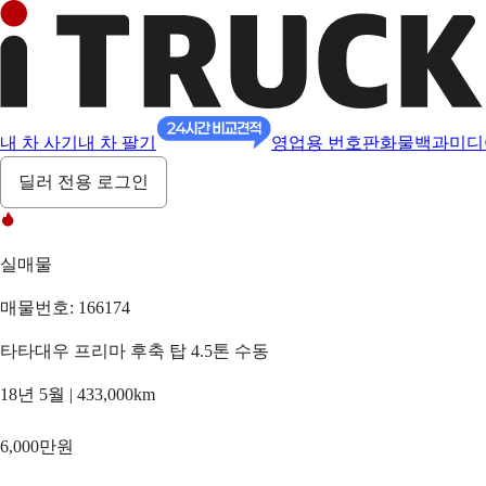
내 차 사기
내 차 팔기
영업용 번호판
화물백과
미디
딜러 전용 로그인
실매물
매물번호: 166174
타타대우 프리마 후축 탑 4.5톤 수동
18년 5월 | 433,000km
6,000만원