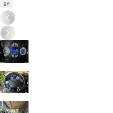
1
/
19
공유