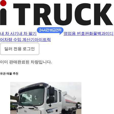
내 차 사기
내 차 팔기
영업용 번호판
화물백과
미디
어
차량 수입 계산기
아이트럭
딜러 전용 로그인
이미 판매완료된 차량입니다.
유관 매물 추천