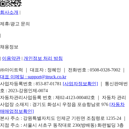
회사소개
|
제휴/광고 문의
|
채용정보
|
이용약관
|
개인정보 처리 방침
㈜아이트럭 ｜ 대표자 : 정혜인 ｜ 전화번호 :
0508-0328-7002
｜
대표 이메일 :
support@itruck.co.kr
사업자등록번호 : 853-87-01781
[사업자정보확인]
｜ 통신판매번
호 : 2023-강원인제-0074
자동차관리사업등록 번호 : 제02-4123-000402호 ｜ 자동차 관리
사업장 소재지 : 경기도 화성시 우정읍 포승항남로 976
[자동차
매매업정보확인]
본사 주소 : 강원특별자치도 인제군 기린면 조침령로 1235-24 ｜
지점 주소 : 서울시 서초구 동작대로 230(방배동) 화련빌딩 3층