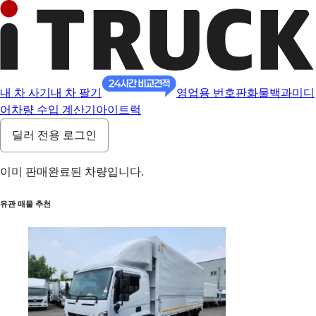
내 차 사기
내 차 팔기
영업용 번호판
화물백과
미디
어
차량 수입 계산기
아이트럭
딜러 전용 로그인
이미 판매완료된 차량입니다.
유관 매물 추천