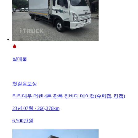
실매물
헛걸음보상
타타대우 더쎈 4톤 광폭 윙바디 데이캡(슈퍼캡, 킹캡)
23년 07월 · 266,376km
6,500만원