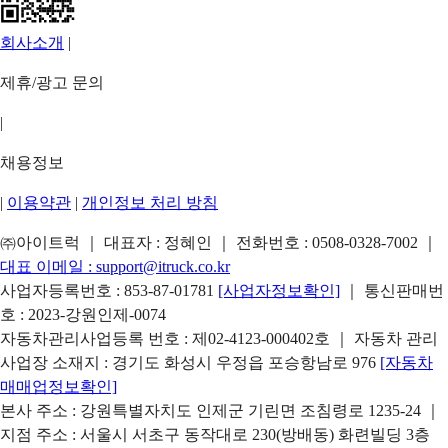
회사소개
|
제휴/광고 문의
|
채용정보
|
이용약관
|
개인정보 처리 방침
㈜아이트럭 ｜ 대표자 : 정혜인 ｜ 전화번호 :
0508-0328-7002
｜
대표 이메일 :
support@itruck.co.kr
사업자등록번호 : 853-87-01781
[사업자정보확인]
｜ 통신판매번
호 : 2023-강원인제-0074
자동차관리사업등록 번호 : 제02-4123-000402호 ｜ 자동차 관리
사업장 소재지 : 경기도 화성시 우정읍 포승항남로 976
[자동차
매매업정보확인]
본사 주소 : 강원특별자치도 인제군 기린면 조침령로 1235-24 ｜
지점 주소 : 서울시 서초구 동작대로 230(방배동) 화련빌딩 3층