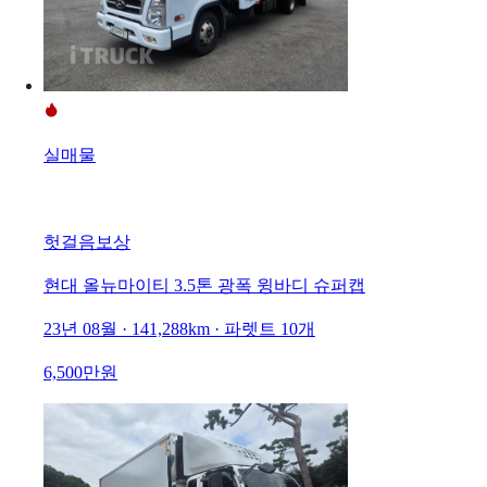
실매물
헛걸음보상
현대 올뉴마이티 3.5톤 광폭 윙바디 슈퍼캡
23년 08월 · 141,288km · 파렛트 10개
6,500만원