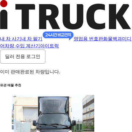
내 차 사기
내 차 팔기
영업용 번호판
화물백과
미디
어
차량 수입 계산기
아이트럭
딜러 전용 로그인
이미 판매완료된 차량입니다.
유관 매물 추천