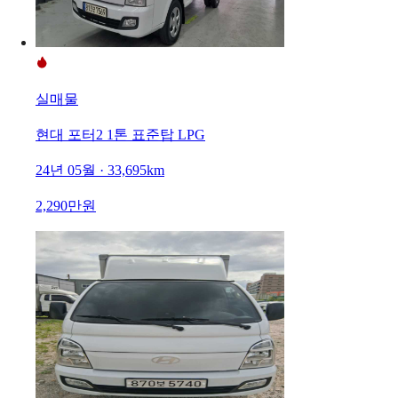
실매물
현대 포터2 1톤 표준탑 LPG
24년 05월 · 33,695km
2,290만원