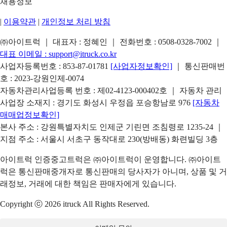
채용정보
|
이용약관
|
개인정보 처리 방침
㈜아이트럭 ｜ 대표자 : 정혜인 ｜ 전화번호 :
0508-0328-7002
｜
대표 이메일 :
support@itruck.co.kr
사업자등록번호 : 853-87-01781
[사업자정보확인]
｜ 통신판매번
호 : 2023-강원인제-0074
자동차관리사업등록 번호 : 제02-4123-000402호 ｜ 자동차 관리
사업장 소재지 : 경기도 화성시 우정읍 포승항남로 976
[자동차
매매업정보확인]
본사 주소 : 강원특별자치도 인제군 기린면 조침령로 1235-24 ｜
지점 주소 : 서울시 서초구 동작대로 230(방배동) 화련빌딩 3층
아이트럭 인증중고트럭은 ㈜아이트럭이 운영합니다. ㈜아이트
럭은 통신판매중개자로 통신판매의 당사자가 아니며, 상품 및 거
래정보, 거래에 대한 책임은 판매자에게 있습니다.
Copyright ⓒ 2026 itruck All Rights Reserved.