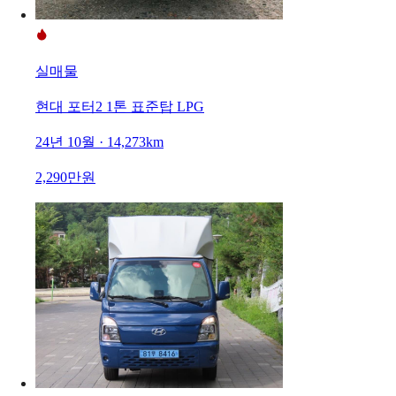
실매물
현대 포터2 1톤 표준탑 LPG
24년 10월 · 14,273km
2,290만원