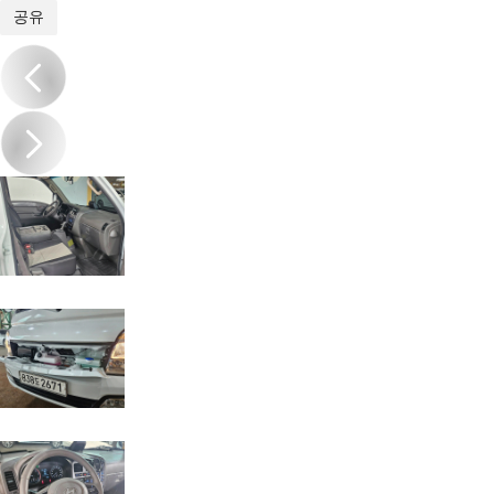
1
/
20
공유