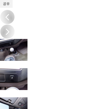
1
/
20
공유