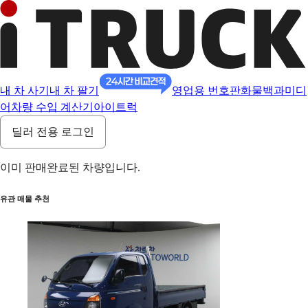
내 차 사기
내 차 팔기
영업용 번호판
화물백과
미디
어
차량 수입 계산기
아이트럭
딜러 전용 로그인
이미 판매완료된 차량입니다.
유관 매물 추천