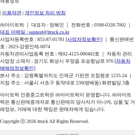
채용정보
|
이용약관
|
개인정보 처리 방침
㈜아이트럭 ｜ 대표자 : 정혜인 ｜ 전화번호 :
0508-0328-7002
｜
대표 이메일 :
support@itruck.co.kr
사업자등록번호 : 853-87-01781
[사업자정보확인]
｜ 통신판매번
호 : 2023-강원인제-0074
자동차관리사업등록 번호 : 제02-4123-000402호 ｜ 자동차 관리
사업장 소재지 : 경기도 화성시 우정읍 포승항남로 976
[자동차
매매업정보확인]
본사 주소 : 강원특별자치도 인제군 기린면 조침령로 1235-24 ｜
지점 주소 : 서울시 서초구 동작대로 230(방배동) 화련빌딩 3층
아이트럭 인증중고트럭은 ㈜아이트럭이 운영합니다. ㈜아이트
럭은 통신판매중개자로 통신판매의 당사자가 아니며, 상품 및 거
래정보, 거래에 대한 책임은 판매자에게 있습니다.
Copyright ⓒ 2026 itruck All Rights Reserved.