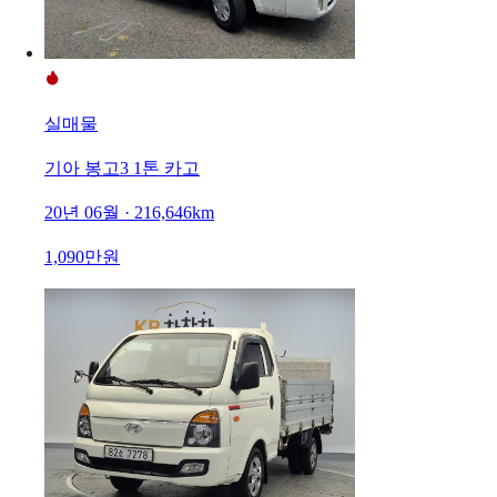
실매물
기아 봉고3 1톤 카고
20년 06월 · 216,646km
1,090만원